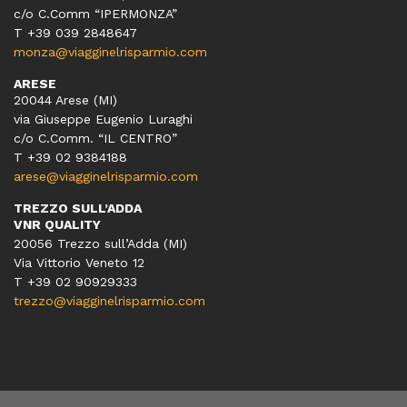
c/o C.Comm “IPERMONZA”
T +39 039 2848647
monza@viagginelrisparmio.com
ARESE
20044 Arese (MI)
via Giuseppe Eugenio Luraghi
c/o C.Comm. “IL CENTRO”
T +39 02 9384188
arese@viagginelrisparmio.com
TREZZO SULL’ADDA
VNR QUALITY
20056 Trezzo sull’Adda (MI)
Via Vittorio Veneto 12
T
+39 02 90929333
trezzo@viagginelrisparmio.com