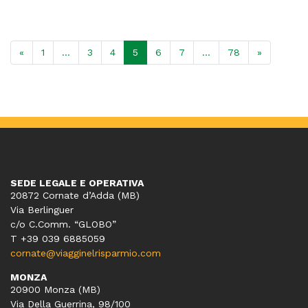
«
1
…
3
4
5
6
7
…
78
»
SEDE LEGALE E OPERATIVA
20872 Cornate d’Adda (MB)
Via Berlinguer
c/o C.Comm. “GLOBO”
T +39 039 6885059
cornate@viagginelrisparmio.com
MONZA
20900 Monza (MB)
Via Della Guerrina, 98/100