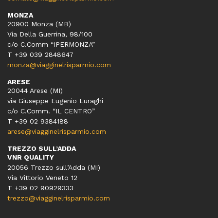
MONZA
20900 Monza (MB)
Via Della Guerrina, 98/100
c/o C.Comm “IPERMONZA”
T +39 039 2848647
monza@viagginelrisparmio.com
ARESE
20044 Arese (MI)
via Giuseppe Eugenio Luraghi
c/o C.Comm. “IL CENTRO”
T +39 02 9384188
arese@viagginelrisparmio.com
TREZZO SULL’ADDA
VNR QUALITY
20056 Trezzo sull’Adda (MI)
Via Vittorio Veneto 12
T
+39 02 90929333
trezzo@viagginelrisparmio.com