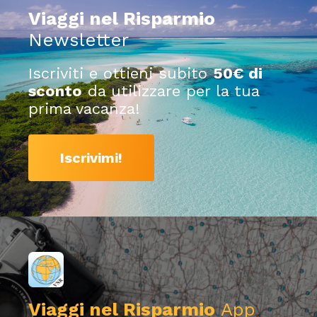
Viaggi nel Risparmio
Newsletter
Iscriviti e ottieni subito
50€ di
sconto
da utilizzare per la tua
prima vacanza!
Iscrivimi!
Viaggi nel Risparmio
App