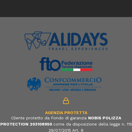
AGENZIA PROTETTA
Cliente protetto da Fondo di garanzia
NOBIS POLIZZA
PROTECTION
203108950
come da disposizione della legge n. 115
29/07/2015 Art. 9