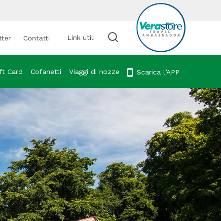
Link utili
tter
Contatti
Cerca viaggio
ft Card
Cofanetti
Viaggi di nozze
Scarica l’APP