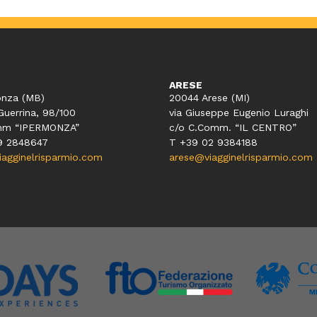
ARESE
nza (MB)
20044 Arese (MI)
Guerrina, 98/100
via Giuseppe Eugenio Luraghi
mm “IPERMONZA”
c/o C.Comm. “IL CENTRO”
9 2848647
T +39 02 9384188
gginelrisparmio.com
arese@viagginelrisparmio.com