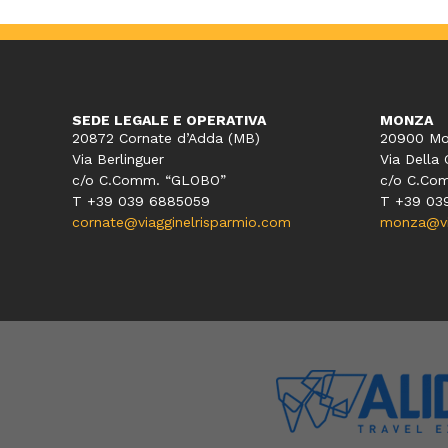
SEDE LEGALE E OPERATIVA
MONZA
20872 Cornate d’Adda (MB)
20900 Mo
Via Berlinguer
Via Della 
c/o C.Comm. “GLOBO”
c/o C.Co
T +39 039 6885059
T +39 03
cornate@viagginelrisparmio.com
monza@via