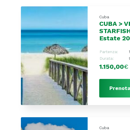
Cuba
CUBA > 
STARFIS
Estate 2
Partenza:
Durata:
1.150,00
€
Prenota
Cuba