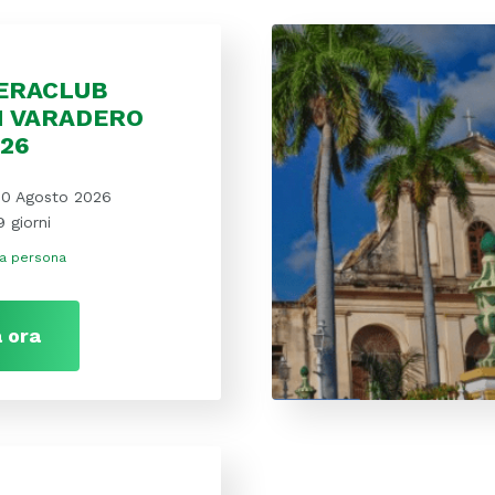
VERACLUB
H VARADERO
026
10 Agosto 2026
9 giorni
a persona
 ora