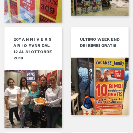
20° A N N I V E R S
ULTIMO WEEK END
A R I O #VNR DAL
DEI BIMBI GRATIS
12 AL 31 OTTOBRE
2018