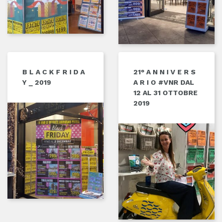
B L A C K F R I D A
21° A N N I V E R S
Y _ 2019
A R I O #VNR DAL
12 AL 31 OTTOBRE
2019