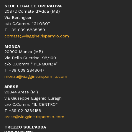
SEDE LEGALE E OPERATIVA
20872 Cornate d’Adda (MB)
Via Berlinguer
c/o C.Comm. “GLOBO”
T +39 039 6885059
cornate@viagginelrisparmio.com
MONZA
20900 Monza (MB)
Via Della Guerrina, 98/100
c/o C.Comm “IPERMONZA”
T +39 039 2848647
monza@viagginelrisparmio.com
ARESE
20044 Arese (MI)
via Giuseppe Eugenio Luraghi
c/o C.Comm. “IL CENTRO”
T +39 02 9384188
arese@viagginelrisparmio.com
TREZZO SULL’ADDA