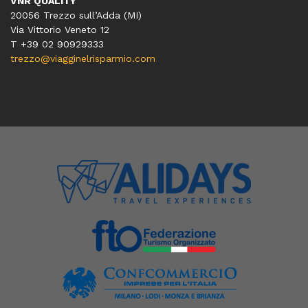
VNR QUALITY
20056 Trezzo sull’Adda (MI)
Via Vittorio Veneto 12
T
+39 02 90929333
trezzo@viagginelrisparmio.com