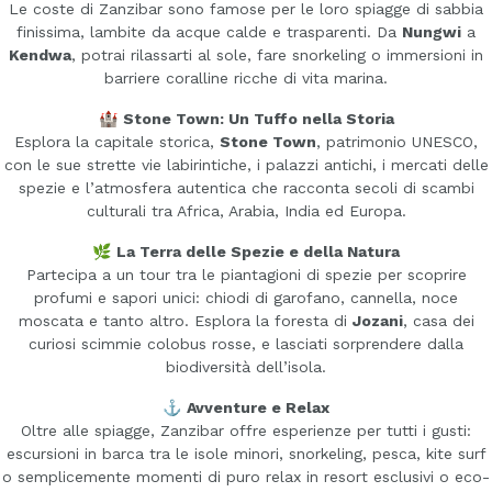
Le coste di Zanzibar sono famose per le loro spiagge di sabbia
finissima, lambite da acque calde e trasparenti. Da
Nungwi
a
Kendwa
, potrai rilassarti al sole, fare snorkeling o immersioni in
barriere coralline ricche di vita marina.
🏰
Stone Town: Un Tuffo nella Storia
Esplora la capitale storica,
Stone Town
, patrimonio UNESCO,
con le sue strette vie labirintiche, i palazzi antichi, i mercati delle
spezie e l’atmosfera autentica che racconta secoli di scambi
culturali tra Africa, Arabia, India ed Europa.
🌿
La Terra delle Spezie e della Natura
Partecipa a un tour tra le piantagioni di spezie per scoprire
profumi e sapori unici: chiodi di garofano, cannella, noce
moscata e tanto altro. Esplora la foresta di
Jozani
, casa dei
curiosi scimmie colobus rosse, e lasciati sorprendere dalla
biodiversità dell’isola.
⚓
Avventure e Relax
Oltre alle spiagge, Zanzibar offre esperienze per tutti i gusti:
escursioni in barca tra le isole minori, snorkeling, pesca, kite surf
o semplicemente momenti di puro relax in resort esclusivi o eco-