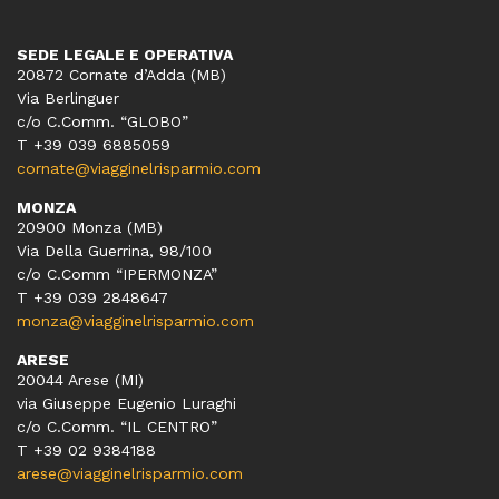
SEDE LEGALE E OPERATIVA
20872 Cornate d’Adda (MB)
Via Berlinguer
c/o C.Comm. “GLOBO”
T +39 039 6885059
cornate@viagginelrisparmio.com
MONZA
20900 Monza (MB)
Via Della Guerrina, 98/100
c/o C.Comm “IPERMONZA”
T +39 039 2848647
monza@viagginelrisparmio.com
ARESE
20044 Arese (MI)
via Giuseppe Eugenio Luraghi
c/o C.Comm. “IL CENTRO”
T +39 02 9384188
arese@viagginelrisparmio.com