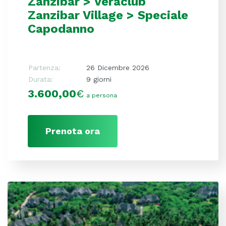
Zanzibar > Veraclub
Zanzibar Village > Speciale
Capodanno
Partenza:
26 Dicembre 2026
Durata:
9 giorni
3.600,00
€
a persona
Prenota ora