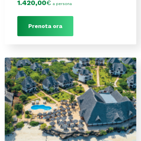
1.420,00
€
a persona
Prenota ora