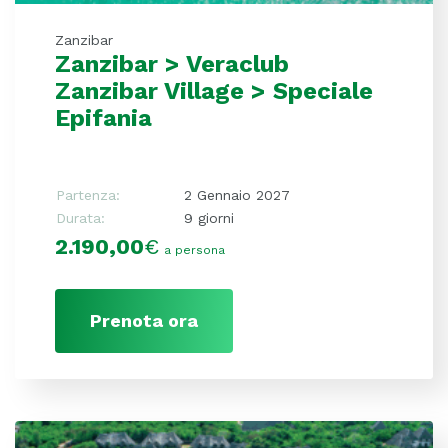
Zanzibar
Zanzibar > Veraclub
Zanzibar Village > Speciale
Epifania
Partenza:
2 Gennaio 2027
Durata:
9 giorni
2.190,00
€
a persona
Prenota ora