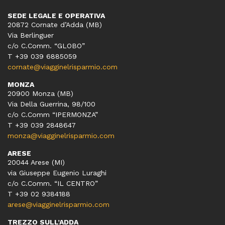
SEDE LEGALE E OPERATIVA
20872 Cornate d’Adda (MB)
Via Berlinguer
c/o C.Comm. “GLOBO”
T +39 039 6885059
cornate@viagginelrisparmio.com
MONZA
20900 Monza (MB)
Via Della Guerrina, 98/100
c/o C.Comm “IPERMONZA”
T +39 039 2848647
monza@viagginelrisparmio.com
ARESE
20044 Arese (MI)
via Giuseppe Eugenio Luraghi
c/o C.Comm. “IL CENTRO”
T +39 02 9384188
arese@viagginelrisparmio.com
TREZZO SULL’ADDA