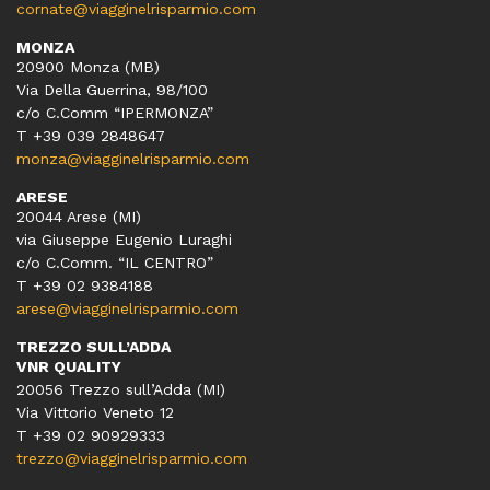
cornate@viagginelrisparmio.com
MONZA
20900 Monza (MB)
Via Della Guerrina, 98/100
c/o C.Comm “IPERMONZA”
T +39 039 2848647
monza@viagginelrisparmio.com
ARESE
20044 Arese (MI)
via Giuseppe Eugenio Luraghi
c/o C.Comm. “IL CENTRO”
T +39 02 9384188
arese@viagginelrisparmio.com
TREZZO SULL’ADDA
VNR QUALITY
20056 Trezzo sull’Adda (MI)
Via Vittorio Veneto 12
T
+39 02 90929333
trezzo@viagginelrisparmio.com