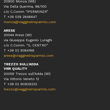
20900 Monza (MB)
Via Della Guerrina, 98/100
c/o C.Comm “IPERMONZA”
T +39 039 2848647
monza@viagginelrisparmio.com
ARESE
20044 Arese (MI)
via Giuseppe Eugenio Luraghi
c/o C.Comm. “IL CENTRO”
T +39 02 9384188
arese@viagginelrisparmio.com
TREZZO SULL’ADDA
VNR QUALITY
20056 Trezzo sull’Adda (MI)
Via Vittorio Veneto 12
T
+39 02 90929333
trezzo@viagginelrisparmio.com