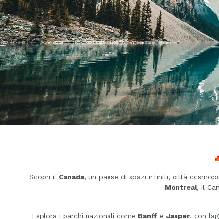

Scopri il
Canada
, un paese di spazi infiniti, città cosm
Montreal
, il C
Esplora i parchi nazionali come
Banff
e
Jasper
, con lag