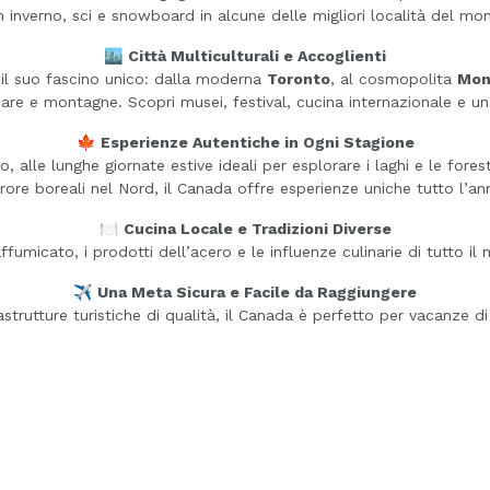
in inverno, sci e snowboard in alcune delle migliori località del mo
🏙️
Città Multiculturali e Accoglienti
n il suo fascino unico: dalla moderna
Toronto
, al cosmopolita
Mon
are e montagne. Scopri musei, festival, cucina internazionale e una
🍁
Esperienze Autentiche in Ogni Stagione
, alle lunghe giornate estive ideali per esplorare i laghi e le forest
rore boreali nel Nord, il Canada offre esperienze uniche tutto l’an
🍽️
Cucina Locale e Tradizioni Diverse
ffumicato, i prodotti dell’acero e le influenze culinarie di tutto i
✈️
Una Meta Sicura e Facile da Raggiungere
strutture turistiche di qualità, il Canada è perfetto per vacanze di o