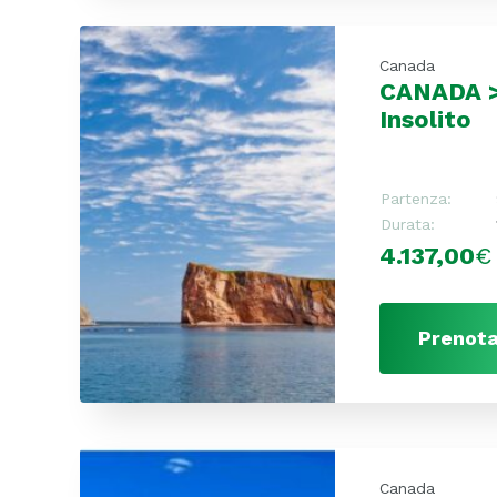
Canada
CANADA >
Insolito
Partenza:
Durata:
4.137,00
€
Prenota
Canada