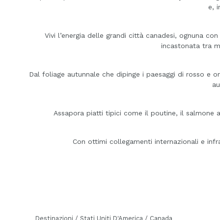
e, 
Vivi l’energia delle grandi città canadesi, ognuna co
incastonata tra m
Dal foliage autunnale che dipinge i paesaggi di rosso e oro
au
Assapora piatti tipici come il poutine, il salmone a
Con ottimi collegamenti internazionali e infra
Destinazioni / Stati Uniti D'America / Canada