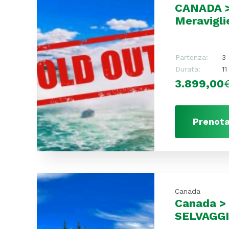
CANADA >
Meravigli
Partenza:
3
Durata:
11
3.899,00
Prenota
Canada
Canada >
SELVAGG