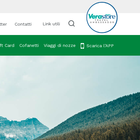
Link utili
tter
Contatti
Cerca viaggio
ft Card
Cofanetti
Viaggi di nozze
Scarica l’APP