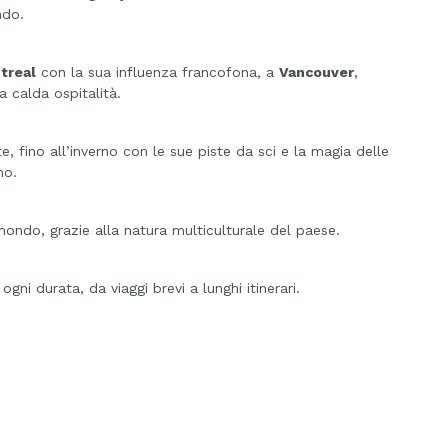
ndo.
treal
con la sua influenza francofona, a
Vancouver
,
 calda ospitalità.
e, fino all’inverno con le sue piste da sci e la magia delle
no.
l mondo, grazie alla natura multiculturale del paese.
gni durata, da viaggi brevi a lunghi itinerari.