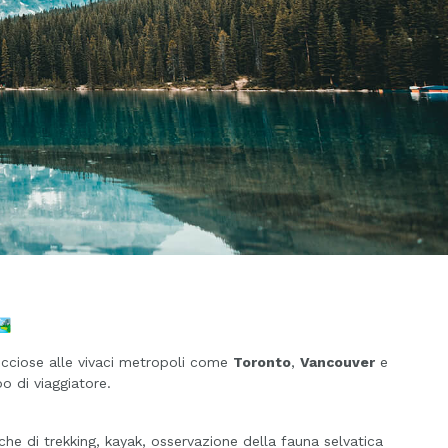
️
occiose alle vivaci metropoli come
Toronto
,
Vancouver
e
po di viaggiatore.
niche di trekking, kayak, osservazione della fauna selvatica