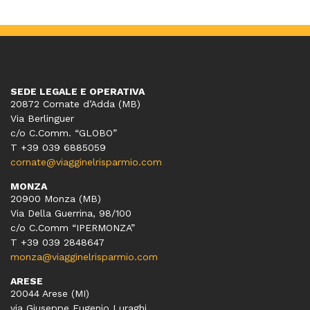
SEDE LEGALE E OPERATIVA
20872 Cornate d’Adda (MB)
Via Berlinguer
c/o C.Comm. “GLOBO”
T +39 039 6885059
cornate@viagginelrisparmio.com
MONZA
20900 Monza (MB)
Via Della Guerrina, 98/100
c/o C.Comm “IPERMONZA”
T +39 039 2848647
monza@viagginelrisparmio.com
ARESE
20044 Arese (MI)
via Giuseppe Eugenio Luraghi