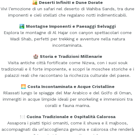
🏜️
Deserti InfinitI e Dune Dorate
Vivi l’emozione di un safari nel deserto di Wahiba Sands, tra dune
imponenti e cieli stellati che regalano notti indimenticabili.
🏞️
Montagne Imponenti e Paesaggi Selvaggi
Esplora le montagne di Al Hajar con canyon spettacolari come
Wadi Shab, perfetti per trekking e avventure nella natura
incontaminata.
🏰
Storia e Tradizioni Millenarie
Visita antiche città fortificate come Nizwa, con i suoi souk
tradizionali e il forte imponente, e scopri le moschee storiche e i
palazzi reali che raccontano la ricchezza culturale del paese.
🌅
Costa Incontaminata e Acque Cristalline
Rilassati lungo le spiagge del Mar Arabico e del Golfo di Oman,
immergiti in acque limpide ideali per snorkeling e immersioni tra
coralli e fauna marina.
🍽️
Cucina Tradizionale e Ospitalità Calorosa
Assapora i piatti tipici omaniti, come il shuwa e il majboos,
accompagnati da un’accoglienza genuina e calorosa che renderà