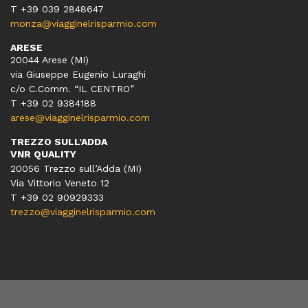
T +39 039 2848647
monza@viagginelrisparmio.com
ARESE
20044 Arese (MI)
via Giuseppe Eugenio Luraghi
c/o C.Comm. “IL CENTRO”
T +39 02 9384188
arese@viagginelrisparmio.com
TREZZO SULL’ADDA
VNR QUALITY
20056 Trezzo sull’Adda (MI)
Via Vittorio Veneto 12
T
+39 02 90929333
trezzo@viagginelrisparmio.com