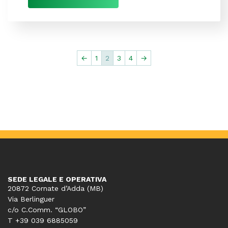
←
1
2
3
4
→
SEDE LEGALE E OPERATIVA
20872 Cornate d’Adda (MB)
Via Berlinguer
c/o C.Comm. “GLOBO”
T +39 039 6885059