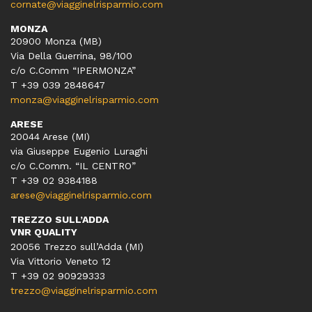
cornate@viagginelrisparmio.com
MONZA
20900 Monza (MB)
Via Della Guerrina, 98/100
c/o C.Comm “IPERMONZA”
T +39 039 2848647
monza@viagginelrisparmio.com
ARESE
20044 Arese (MI)
via Giuseppe Eugenio Luraghi
c/o C.Comm. “IL CENTRO”
T +39 02 9384188
arese@viagginelrisparmio.com
TREZZO SULL’ADDA
VNR QUALITY
20056 Trezzo sull’Adda (MI)
Via Vittorio Veneto 12
T
+39 02 90929333
trezzo@viagginelrisparmio.com