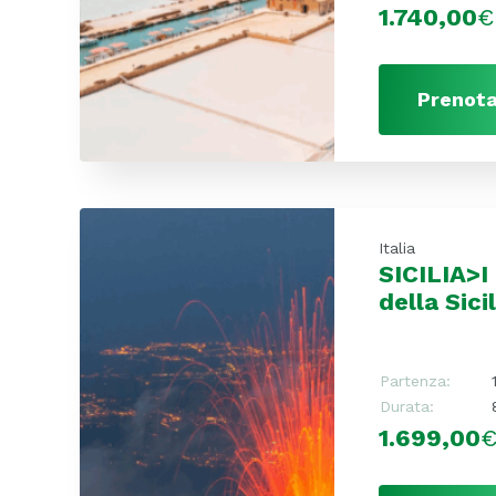
1.740,00
€
Prenota
Italia
SICILIA>I 
della Sic
Partenza:
Durata:
1.699,00