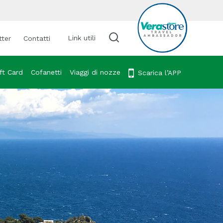
Link utili
tter
Contatti
Cerca viaggio
ft Card
Cofanetti
Viaggi di nozze
Scarica l’APP