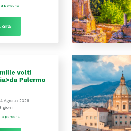
a persona
 ora
mille volti
ilia>da Palermo
14 Agosto 2026
8 giorni
€
a persona