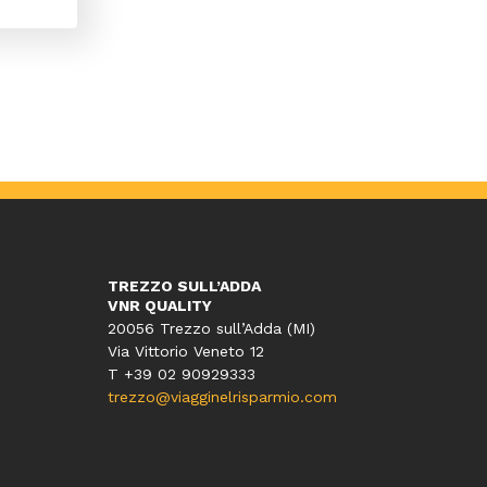
TREZZO SULL’ADDA
VNR QUALITY
20056 Trezzo sull’Adda (MI)
Via Vittorio Veneto 12
T
+39 02 90929333
trezzo@viagginelrisparmio.com