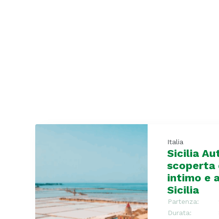
Italia
Sicilia Au
scoperta 
intimo e 
Sicilia
Partenza:
Durata: