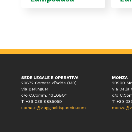
SEDE LEGALE E OPERATIVA
MONZA
20872 Cornate d’Adda (MB)
20900 Mo
Via Berlinguer
Via Della 
c/o C.Comm. “GLOBO”
c/o C.Co
T +39 039 6885059
T +39 03
cornate@viagginelrisparmio.com
monza@via