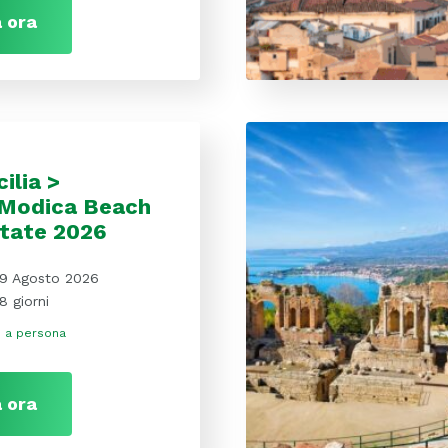
 ora
cilia >
 Modica Beach
state 2026
9 Agosto 2026
8 giorni
€
a persona
 ora