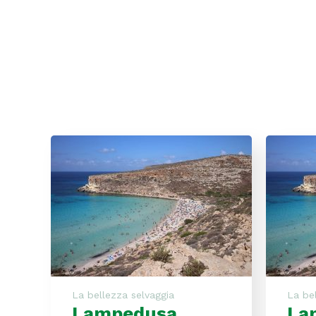
Lampedusa
Lampedus
La bellezza selvaggia
La be
Lampedusa
La