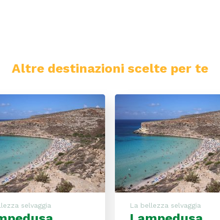
Altre destinazioni scelte per te
a
Lampedusa
llezza selvaggia
La bellezza selvaggia
mpedusa
Lampedusa