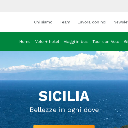
Chi siamo
Team
Lavora con noi
Newsle
Home
Volo + hotel
Viaggi in bus
Tour con Volo
Gi
SICILIA
Bellezze in ogni dove