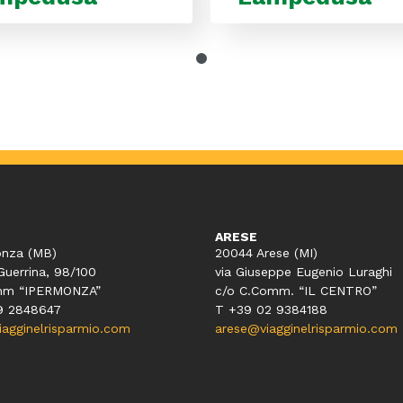
ARESE
nza (MB)
20044 Arese (MI)
Guerrina, 98/100
via Giuseppe Eugenio Luraghi
mm “IPERMONZA”
c/o C.Comm. “IL CENTRO”
9 2848647
T +39 02 9384188
gginelrisparmio.com
arese@viagginelrisparmio.com