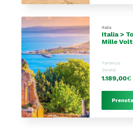
Italia
Italia > To
Mille Volt
Partenza:
Durata:
1.189,00
€
Prenota