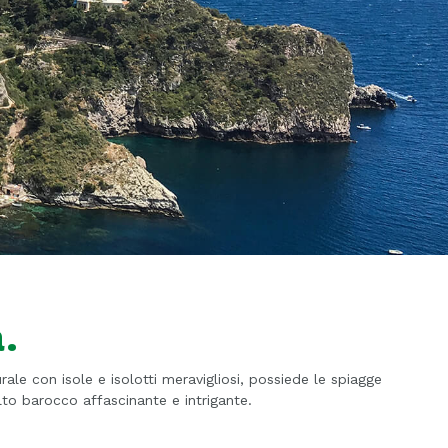
.
ale con isole e isolotti meravigliosi, possiede le spiagge
olto barocco affascinante e intrigante.