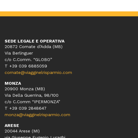
SEDE LEGALE E OPERATIVA
20872 Cornate d’Adda (MB)
Via Berlinguer
c/o C.Comm. “GLOBO”
T +39 039 6885059
cornate@viagginelrisparmio.com
MONZA
20900 Monza (MB)
Via Della Guerrina, 98/100
c/o C.Comm “IPERMONZA”
T +39 039 2848647
monza@viagginelrisparmio.com
ARESE
20044 Arese (MI)
via Giuseppe Eugenio Luraghi