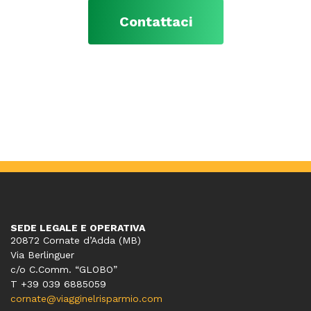
Contattaci
SEDE LEGALE E OPERATIVA
20872 Cornate d’Adda (MB)
Via Berlinguer
c/o C.Comm. “GLOBO”
T +39 039 6885059
cornate@viagginelrisparmio.com