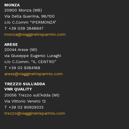
MONZA
20900 Monza (MB)
Via Della Guerrina, 98/100
c/o C.Comm “IPERMONZA”
T +39 039 2848647
monza@viagginelrisparmio.com
ARESE
20044 Arese (MI)
via Giuseppe Eugenio Luraghi
c/o C.Comm. “IL CENTRO”
T +39 02 9384188
arese@viagginelrisparmio.com
TREZZO SULL’ADDA
VNR QUALITY
20056 Trezzo sull’Adda (MI)
Via Vittorio Veneto 12
T
+39 02 90929333
trezzo@viagginelrisparmio.com