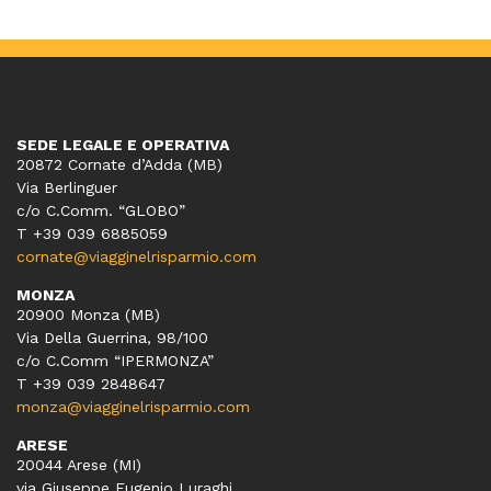
SEDE LEGALE E OPERATIVA
20872 Cornate d’Adda (MB)
Via Berlinguer
c/o C.Comm. “GLOBO”
T +39 039 6885059
cornate@viagginelrisparmio.com
MONZA
20900 Monza (MB)
Via Della Guerrina, 98/100
c/o C.Comm “IPERMONZA”
T +39 039 2848647
monza@viagginelrisparmio.com
ARESE
20044 Arese (MI)
via Giuseppe Eugenio Luraghi