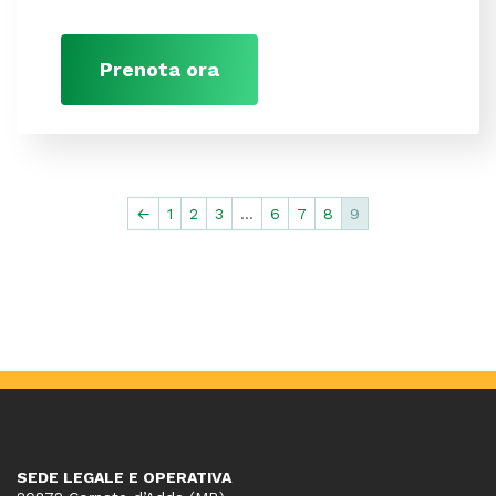
Prenota ora
←
1
2
3
…
6
7
8
9
SEDE LEGALE E OPERATIVA