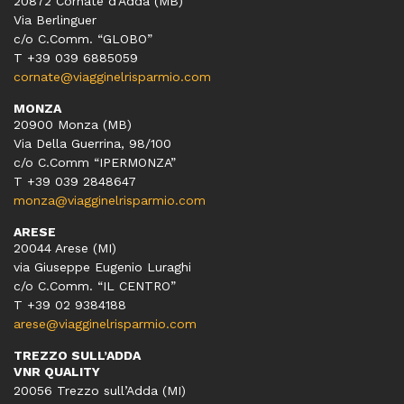
20872 Cornate d’Adda (MB)
Via Berlinguer
c/o C.Comm. “GLOBO”
T +39 039 6885059
cornate@viagginelrisparmio.com
MONZA
20900 Monza (MB)
Via Della Guerrina, 98/100
c/o C.Comm “IPERMONZA”
T +39 039 2848647
monza@viagginelrisparmio.com
ARESE
20044 Arese (MI)
via Giuseppe Eugenio Luraghi
c/o C.Comm. “IL CENTRO”
T +39 02 9384188
arese@viagginelrisparmio.com
TREZZO SULL’ADDA
VNR QUALITY
20056 Trezzo sull’Adda (MI)