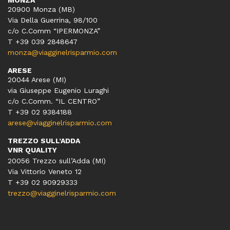
20900 Monza (MB)
Via Della Guerrina, 98/100
c/o C.Comm “IPERMONZA”
T +39 039 2848647
monza@viagginelrisparmio.com
ARESE
20044 Arese (MI)
via Giuseppe Eugenio Luraghi
c/o C.Comm. “IL CENTRO”
T +39 02 9384188
arese@viagginelrisparmio.com
TREZZO SULL’ADDA
VNR QUALITY
20056 Trezzo sull’Adda (MI)
Via Vittorio Veneto 12
T
+39 02 90929333
trezzo@viagginelrisparmio.com