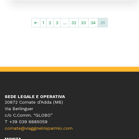
←
1
2
3
…
32
33
34
35
SEDE LEGALE E OPERATIVA
20872 Cornate d’Adda (MB)
Via Berlinguer
c/o C.Comm. “GLOBO”
T +39 039 6885059
cornate@viagginelrisparmio.com
MONZA