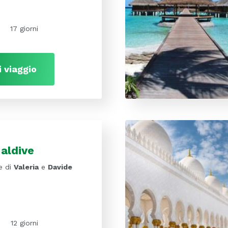
17 giorni
i viaggio
aldive
e di
Valeria
e
Davide
12 giorni