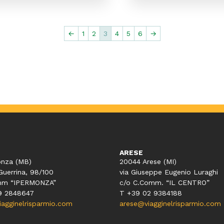
←
1
2
3
4
5
6
→
ARESE
nza (MB)
20044 Arese (MI)
Guerrina, 98/100
via Giuseppe Eugenio Luraghi
mm “IPERMONZA”
c/o C.Comm. “IL CENTRO”
9 2848647
T +39 02 9384188
gginelrisparmio.com
arese@viagginelrisparmio.com