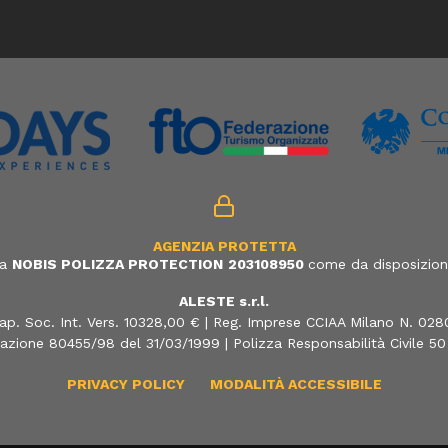
AGENZIA PROTETTA
ia
NOBIS POLIZZA PROTECTION
203108950
come da disposizione
ALESTE s.r.l.
ap. Soc. Int. Vers. 10328,00 € | Reg. Imprese CCIAA Milano N. 02
azione 80455/98 del 31/03/1999 | Polizza Responsabilità Civile 5
PRIVACY POLICY
MODALITÀ ACCESSIBILE