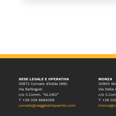
SEDE LEGALE E OPERATIVA
MONZA
20872 Cornate d’Adda (MB)
20900 Mo
Via Berlinguer
Via Della 
c/o C.Comm. “GLOBO”
c/o C.Co
T +39 039 6885059
T +39 03
cornate@viagginelrisparmio.com
monza@via