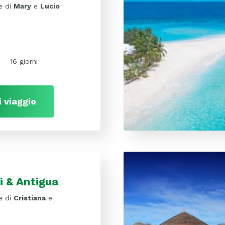
e di
Mary
e
Lucio
16 giorni
i viaggio
ti & Antigua
e di
Cristiana
e