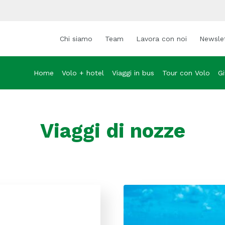
Chi siamo
Team
Lavora con noi
Newsle
Home
Volo + hotel
Viaggi in bus
Tour con Volo
Gi
Viaggi di nozze