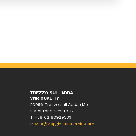
TREZZO SULL’ADDA
VNR QUALITY
20056 Trezzo sull’Adda (MI)
Via Vittorio Veneto 12
T
+39 02 90929333
trezzo@viagginelrisparmio.com