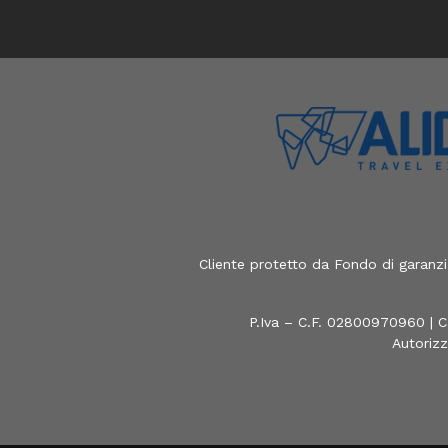
Cliente protetto da Fondo di garanz
P.Iva – C.F. 02800970960 | C
Autorizz