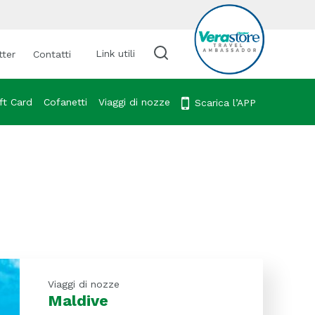
Link utili
tter
Contatti
Cerca viaggio
ft Card
Cofanetti
Viaggi di nozze
Scarica l’APP
Viaggi di nozze
Maldive