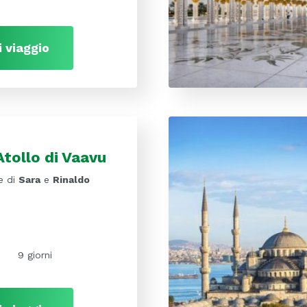
i viaggio
Atollo di Vaavu
e di
Sara
e
Rinaldo
9 giorni