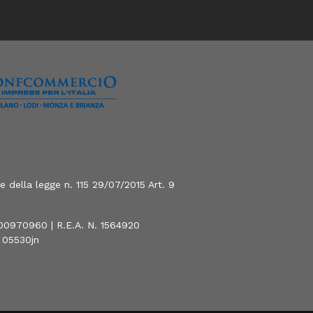
 della legge n. 115 29/07/2015 Art. 9
800970960 | R.E.A. N. 1564920
0 05530jn