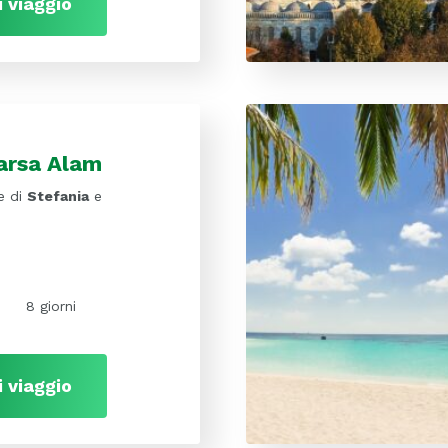
i viaggio
arsa Alam
e di
Stefania
e
8 giorni
i viaggio