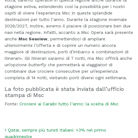
volta, saremo operativi in questa regione anche durante la
stagione estiva, estendendo così la possibilità per i nostri
ospiti di vivere l’esperienza Msc in queste splendide
destinazioni per tutto l’anno. Durante la stagione invernale
2026/2027, inoltre, avremo il piacere di posizionare ben due
navi nella regione. Infatti, accanto a Msc Opera sarà presente
anche
Msc Seaview
, permettendoci di ampliare
ulteriormente l’offerta e di coprire un numero ancora
maggiore di destinazioni, porti d’imbarco e combinazioni di
itinerari». Gli itinerari saranno di 7 notti, ma Msc offrirà anche
un’opzione
butterfly
che permetterà ai viaggiatori di
combinare due crociere consecutive per un’esperienza
completa di 14 notti, visitando porti diversi ogni settimana.
La foto pubblicata è stata inviata dall’ufficio
stampa di Msc
Fonte:
Crociere ai Caraibi tutto l’anno: la scelta di Msc
Navigazione articoli
Qatar, sempre più turisti italiani: +3% nel primo
quadrimestre