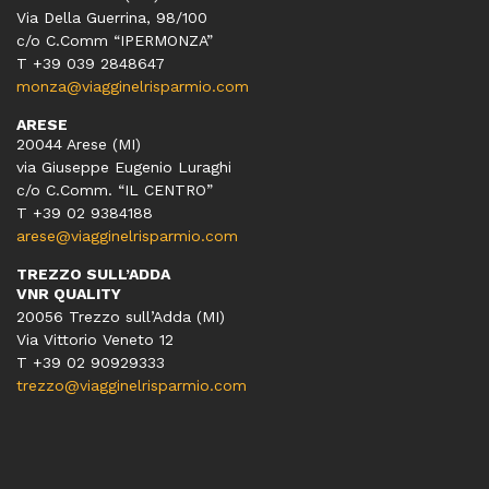
Via Della Guerrina, 98/100
c/o C.Comm “IPERMONZA”
T +39 039 2848647
monza@viagginelrisparmio.com
ARESE
20044 Arese (MI)
via Giuseppe Eugenio Luraghi
c/o C.Comm. “IL CENTRO”
T +39 02 9384188
arese@viagginelrisparmio.com
TREZZO SULL’ADDA
VNR QUALITY
20056 Trezzo sull’Adda (MI)
Via Vittorio Veneto 12
T
+39 02 90929333
trezzo@viagginelrisparmio.com