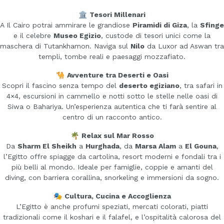
🏛️
Tesori Millenari
A Il Cairo potrai ammirare le grandiose
Piramidi di Giza
, la
Sfinge
e il celebre
Museo Egizio
, custode di tesori unici come la
maschera di Tutankhamon. Naviga sul
Nilo
da Luxor ad Aswan tra
templi, tombe reali e paesaggi mozzafiato.
🐪
Avventure tra Deserti e Oasi
Scopri il fascino senza tempo del
deserto egiziano
, tra safari in
4×4, escursioni in cammello e notti sotto le stelle nelle oasi di
Siwa o Bahariya. Un’esperienza autentica che ti farà sentire al
centro di un racconto antico.
🌴
Relax sul Mar Rosso
Da
Sharm El Sheikh
a
Hurghada
, da
Marsa Alam
a
El Gouna
,
l’Egitto offre spiagge da cartolina, resort moderni e fondali tra i
più belli al mondo. Ideale per famiglie, coppie e amanti del
diving, con barriera corallina, snorkeling e immersioni da sogno.
🎭
Cultura, Cucina e Accoglienza
L’Egitto è anche profumi speziati, mercati colorati, piatti
tradizionali come il koshari e il falafel, e l’ospitalità calorosa del