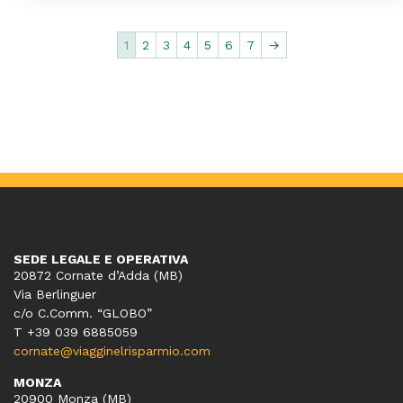
1
2
3
4
5
6
7
→
SEDE LEGALE E OPERATIVA
20872 Cornate d’Adda (MB)
Via Berlinguer
c/o C.Comm. “GLOBO”
T +39 039 6885059
cornate@viagginelrisparmio.com
MONZA
20900 Monza (MB)