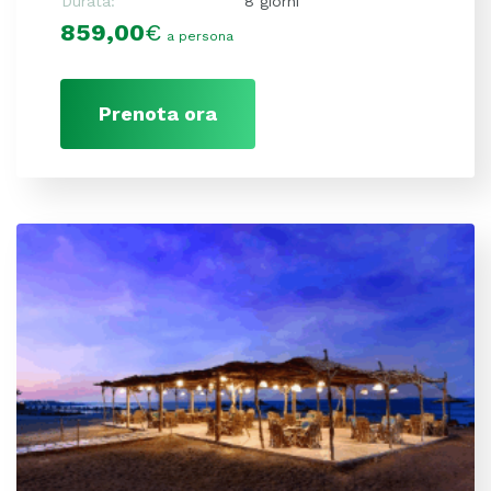
Durata:
8 giorni
859,00
€
a persona
Prenota ora