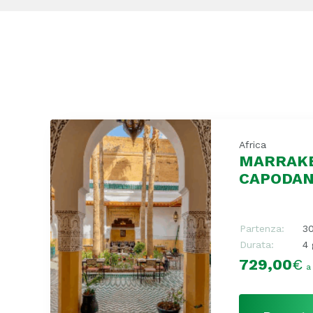
Africa
MARRAKE
CAPODA
Partenza:
3
Durata:
4 
729,00
€
a