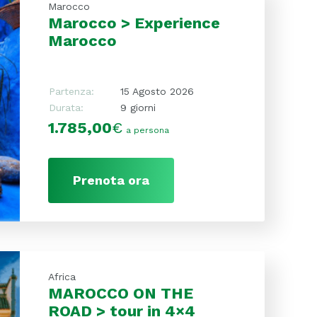
Marocco
Marocco > Experience
Marocco
Partenza:
15 Agosto 2026
Durata:
9 giorni
1.785,00
€
a persona
Prenota ora
Africa
MAROCCO ON THE
ROAD > tour in 4×4