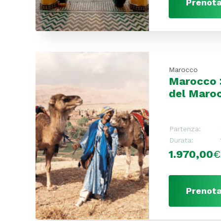
Prenota
Marocco
Marocco 
del Maro
Partenza:
Durata:
1.970,00
€
Prenota