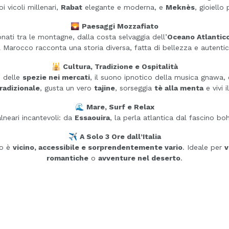
i vicoli millenari,
Rabat
elegante e moderna, e
Meknès
, gioiello
🌄
Paesaggi Mozzafiato
tonati tra le montagne, dalla costa selvaggia dell’
Oceano Atlantic
 Marocco racconta una storia diversa, fatta di bellezza e autentic
🕌
Cultura, Tradizione e Ospitalità
i delle
spezie nei mercati
, il suono ipnotico della musica gnawa, 
tradizionale
, gusta un vero
tajine
, sorseggia
tè alla menta
e vivi i
🌊
Mare, Surf e Relax
alneari incantevoli: da
Essaouira
, la perla atlantica dal fascino bo
✈️
A Solo 3 Ore dall’Italia
co è
vicino, accessibile e sorprendentemente vario
. Ideale per
v
romantiche
o
avventure nel deserto
.