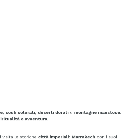
te
,
souk colorati
,
deserti dorati
e
montagne maestose
.
iritualità e avventura
.
 visita le storiche
città imperiali
:
Marrakech
con i suoi