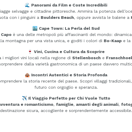
🌊
Panorami da Film e Coste Incredibili
spiagge selvagge e cittadine pittoresche. Ammira la potenza dell’o
uota con i pinguini a
Boulders Beach
, oppure avvista le balene a
🏙️
Cape Town: La Perla del Sud
l Capo
è una delle metropoli più affascinanti del mondo: dinamica, 
sulla montagna per una vista unica, e goditi i colori di
Bo-Kaap
e la 
🍷
Vini, Cucina e Cultura da Scoprire
 migliori vini locali nella regione di
Stellenbosch
e
Franschhoe
 sorprendere dalla varietà gastronomica di un paese davvero multic
🛖
Incontri Autentici e Storia Profonda
prendere la storia recente del paese. Scopri villaggi tradizionali,
futuro con orgoglio e speranza.
✈️
Il Viaggio Perfetto per Chi Vuole Tutto
 avventura e romanticismo
,
famiglie
,
amanti degli animali
,
fotog
destinazione sicura, accogliente e sorprendentemente accessibile