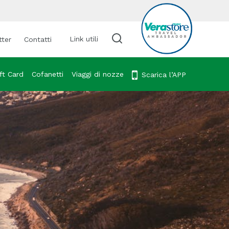
Link utili
tter
Contatti
Cerca viaggio
ft Card
Cofanetti
Viaggi di nozze
Scarica l’APP