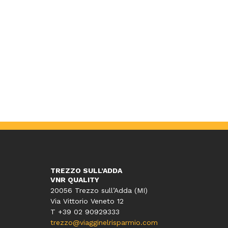
TREZZO SULL’ADDA
VNR QUALITY
20056 Trezzo sull’Adda (MI)
Via Vittorio Veneto 12
T
+39 02 90929333
trezzo@viagginelrisparmio.com