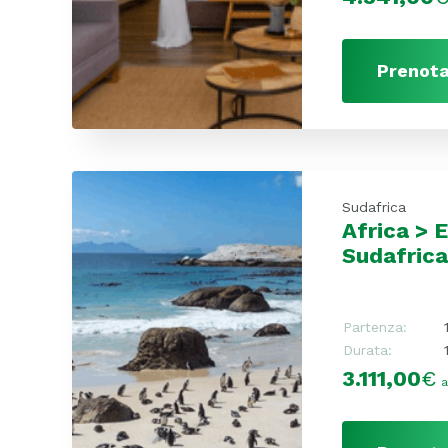
Prenota
Sudafrica
Africa > 
Sudafric
Partenza:
Durata:
3.111,00
€