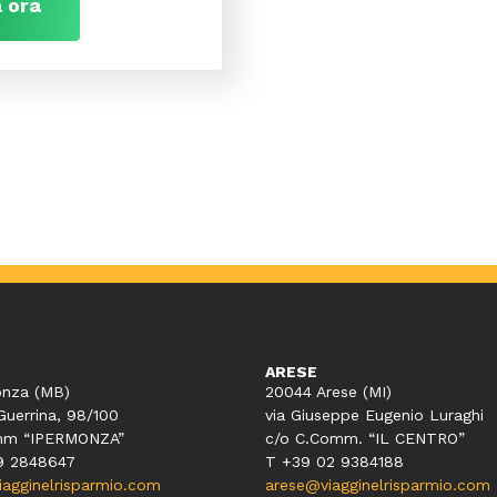
 ora
ARESE
nza (MB)
20044 Arese (MI)
Guerrina, 98/100
via Giuseppe Eugenio Luraghi
mm “IPERMONZA”
c/o C.Comm. “IL CENTRO”
9 2848647
T +39 02 9384188
gginelrisparmio.com
arese@viagginelrisparmio.com