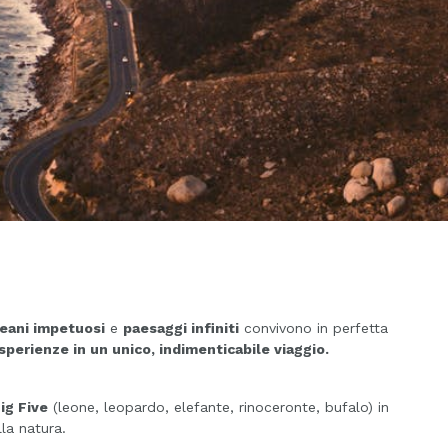
eani impetuosi
e
paesaggi infiniti
convivono in perfetta
perienze in un unico, indimenticabile viaggio.
ig Five
(leone, leopardo, elefante, rinoceronte, bufalo) in
la natura.