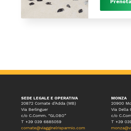
Prenota
SEDE LEGALE E OPERATIVA
MONZA
20872 Cornate d’Adda (MB)
20900 Mo
Via Berlinguer
Via Della 
c/o C.Comm. “GLOBO”
c/o C.Co
T +39 039 6885059
T +39 03
cornate@viagginelrisparmio.com
monza@via