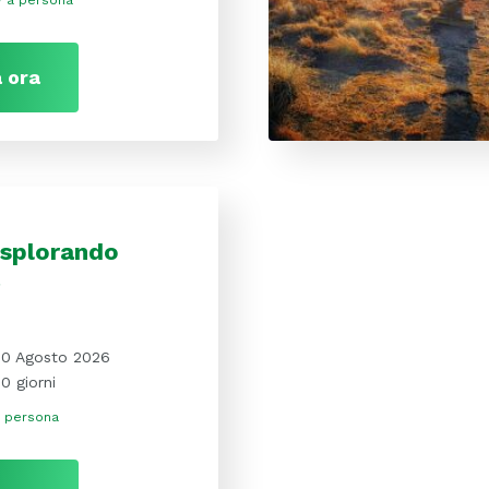
a persona
 ora
Esplorando
a
10 Agosto 2026
10 giorni
a persona