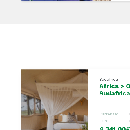
Sudafrica
Africa > 
Sudafrica
Partenza:
Durata:
4.341,00