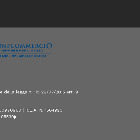
 della legge n. 115 29/07/2015 Art. 9
800970960 | R.E.A. N. 1564920
0 05530jn