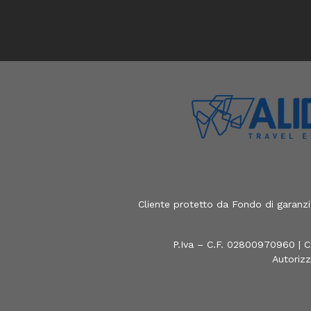
Cliente protetto da Fondo di garanz
P.Iva – C.F. 02800970960 | C
Autorizz