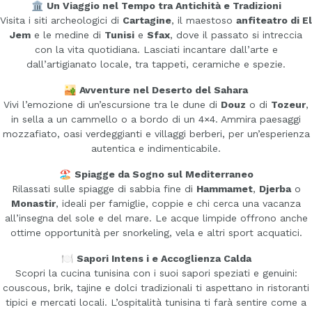
🏛️
Un Viaggio nel Tempo tra Antichità e Tradizioni
Visita i siti archeologici di
Cartagine
, il maestoso
anfiteatro di El
Jem
e le medine di
Tunisi
e
Sfax
, dove il passato si intreccia
con la vita quotidiana. Lasciati incantare dall’arte e
dall’artigianato locale, tra tappeti, ceramiche e spezie.
🏜️
Avventure nel Deserto del Sahara
Vivi l’emozione di un’escursione tra le dune di
Douz
o di
Tozeur
,
in sella a un cammello o a bordo di un 4×4. Ammira paesaggi
mozzafiato, oasi verdeggianti e villaggi berberi, per un’esperienza
autentica e indimenticabile.
🏖️
Spiagge da Sogno sul Mediterraneo
Rilassati sulle spiagge di sabbia fine di
Hammamet
,
Djerba
o
Monastir
, ideali per famiglie, coppie e chi cerca una vacanza
all’insegna del sole e del mare. Le acque limpide offrono anche
ottime opportunità per snorkeling, vela e altri sport acquatici.
🍽️
Sapori Intens i e Accoglienza Calda
Scopri la cucina tunisina con i suoi sapori speziati e genuini:
couscous, brik, tajine e dolci tradizionali ti aspettano in ristoranti
tipici e mercati locali. L’ospitalità tunisina ti farà sentire come a