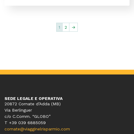
1
2
→
SEDE LEGALE E OPERATIVA
20872 Cornate d’Adda (MB)
Via Berlinguer
c/o C.Comm. “GLOBO”
T +39 039 6885059
cornate@viagginelrisparmio.com