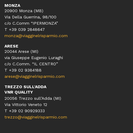
MONZA
20900 Monza (MB)
Via Della Guerrina, 98/100
c/o C.Comm “IPERMONZA”
T +39 039 2848647
monza@viagginelrisparmio.com
ARESE
20044 Arese (MI)
via Giuseppe Eugenio Luraghi
c/o C.Comm. “IL CENTRO”
T +39 02 9384188
arese@viagginelrisparmio.com
TREZZO SULL’ADDA
VNR QUALITY
20056 Trezzo sull’Adda (MI)
Via Vittorio Veneto 12
T
+39 02 90929333
trezzo@viagginelrisparmio.com