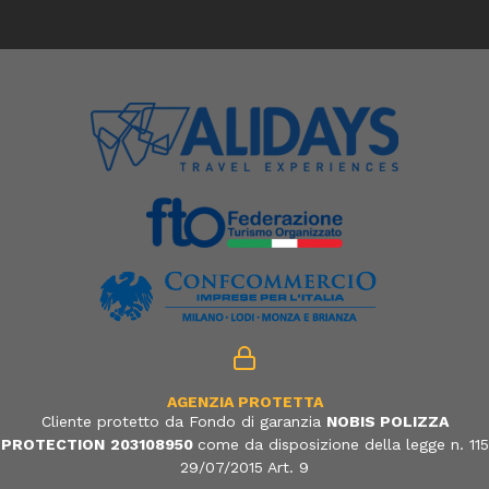
AGENZIA PROTETTA
Cliente protetto da Fondo di garanzia
NOBIS POLIZZA
PROTECTION
203108950
come da disposizione della legge n. 115
29/07/2015 Art. 9