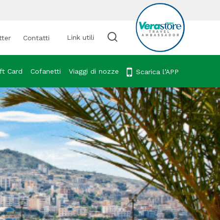
Link utili
tter
Contatti
Cerca viaggio
ft Card
Cofanetti
Viaggi di nozze
Scarica l’APP