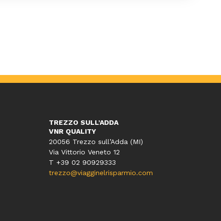
TREZZO SULL’ADDA
VNR QUALITY
20056 Trezzo sull’Adda (MI)
Via Vittorio Veneto 12
T
+39 02 90929333
trezzo@viagginelrisparmio.com