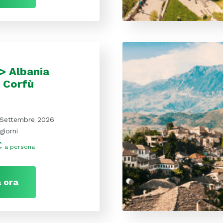
> Albania
e Corfù
 Settembre 2026
giorni
€
a persona
 ora