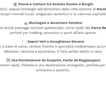
🏛️
Storia e Cultura tra Antiche Rovine e Borghi
SCO, oppure immergiti nell’atmosfera delle città storiche di
Bera
Scopri mercati locali, artigianato autentico e la calorosa ospitalit
⛰️
Montagne e Avventure Outdoor
offre anche paesaggi montani spettacolari, come quelli del
Parco Na
perfetti per trekking, escursioni e sport all’aria aperta.
🍽️
Sapori Veri e Accoglienza Sincera
i a base di carne, verdure fresche e specialità mediterranee accompa
albanese, calorosa e spontanea, ti farà sentire subito a casa.
✈️
Una Destinazione da Scoprire, Facile da Raggiungere
egamenti rapidi, l’Albania è una destinazione emergente, perfetta pe
primavera e autunno.