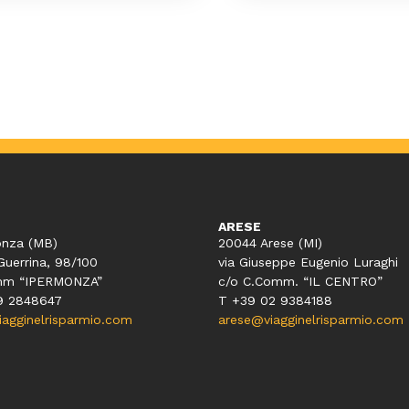
ARESE
nza (MB)
20044 Arese (MI)
Guerrina, 98/100
via Giuseppe Eugenio Luraghi
mm “IPERMONZA”
c/o C.Comm. “IL CENTRO”
9 2848647
T +39 02 9384188
gginelrisparmio.com
arese@viagginelrisparmio.com