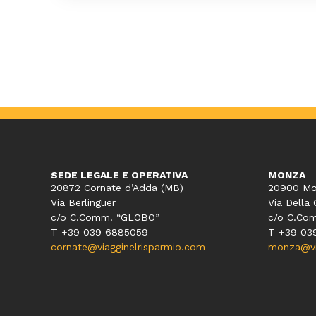
SEDE LEGALE E OPERATIVA
MONZA
20872 Cornate d’Adda (MB)
20900 Mo
Via Berlinguer
Via Della 
c/o C.Comm. “GLOBO”
c/o C.Co
T +39 039 6885059
T +39 03
cornate@viagginelrisparmio.com
monza@via