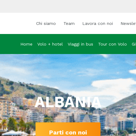
Chi siamo
Team
Lavora con noi
Newsle
Home
Volo + hotel
Viaggi in bus
Tour con Volo
Gi
ALBANIA
Parti con noi