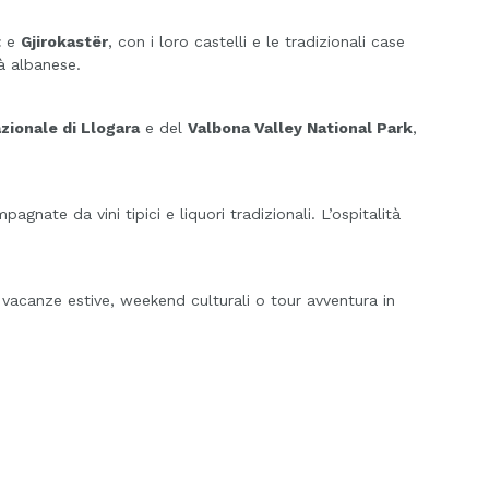
t
e
Gjirokastër
, con i loro castelli e le tradizionali case
à albanese.
zionale di Llogara
e del
Valbona Valley National Park
,
gnate da vini tipici e liquori tradizionali. L’ospitalità
r vacanze estive, weekend culturali o tour avventura in