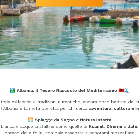
🏞️
Albania: Il Tesoro Nascosto del Mediterraneo
🇦🇱🌊
 storia millenaria e tradizioni autentiche, ancora poco battuta da
, l’Albania è la meta perfetta per chi cerca
avventura, cultura e r
🌅
Spiagge da Sogno e Natura Intatta
a bianca e acque cristalline come quelle di
Ksamil
,
Dhermi
e
Jale
lontano dalla folla, con baie nascoste e panorami mozzafiato.