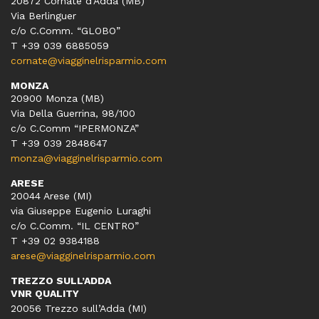
20872 Cornate d’Adda (MB)
Via Berlinguer
c/o C.Comm. “GLOBO”
T +39 039 6885059
cornate@viagginelrisparmio.com
MONZA
20900 Monza (MB)
Via Della Guerrina, 98/100
c/o C.Comm “IPERMONZA”
T +39 039 2848647
monza@viagginelrisparmio.com
ARESE
20044 Arese (MI)
via Giuseppe Eugenio Luraghi
c/o C.Comm. “IL CENTRO”
T +39 02 9384188
arese@viagginelrisparmio.com
TREZZO SULL’ADDA
VNR QUALITY
20056 Trezzo sull’Adda (MI)