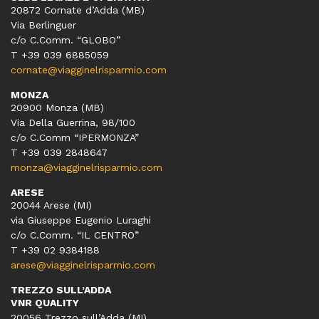
20872 Cornate d’Adda (MB)
Via Berlinguer
c/o C.Comm. “GLOBO”
T +39 039 6885059
cornate@viagginelrisparmio.com
MONZA
20900 Monza (MB)
Via Della Guerrina, 98/100
c/o C.Comm “IPERMONZA”
T +39 039 2848647
monza@viagginelrisparmio.com
ARESE
20044 Arese (MI)
via Giuseppe Eugenio Luraghi
c/o C.Comm. “IL CENTRO”
T +39 02 9384188
arese@viagginelrisparmio.com
TREZZO SULL’ADDA
VNR QUALITY
20056 Trezzo sull’Adda (MI)