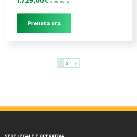
1.729,00
€
a persona
Prenota ora
1
2
→
SEDE LEGALE E OPERATIVA