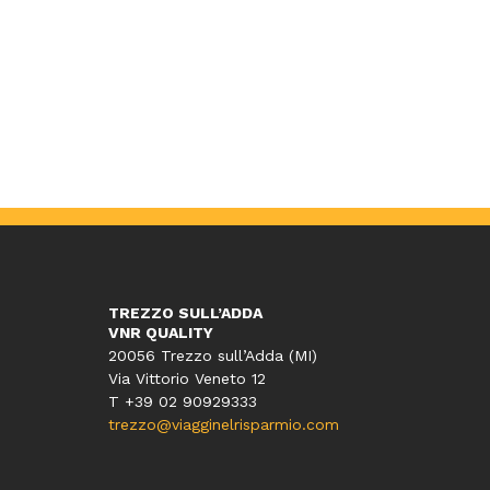
TREZZO SULL’ADDA
VNR QUALITY
20056 Trezzo sull’Adda (MI)
Via Vittorio Veneto 12
T
+39 02 90929333
trezzo@viagginelrisparmio.com