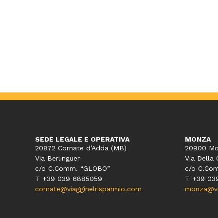
SEDE LEGALE E OPERATIVA
MONZA
20872 Cornate d’Adda (MB)
20900 Mo
Via Berlinguer
Via Della 
c/o C.Comm. “GLOBO”
c/o C.Co
T +39 039 6885059
T +39 03
cornate@viagginelrisparmio.com
monza@via