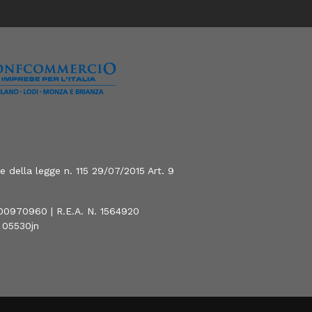
 della legge n. 115 29/07/2015 Art. 9
800970960 | R.E.A. N. 1564920
0 05530jn