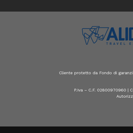
Cliente protetto da Fondo di garanz
P.Iva – C.F. 02800970960 | C
Autorizz