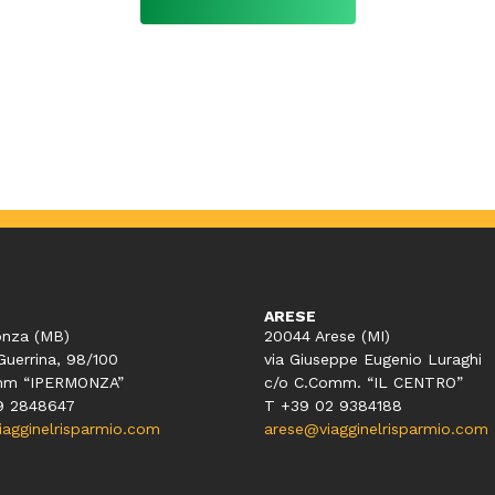
ARESE
nza (MB)
20044 Arese (MI)
Guerrina, 98/100
via Giuseppe Eugenio Luraghi
mm “IPERMONZA”
c/o C.Comm. “IL CENTRO”
9 2848647
T +39 02 9384188
gginelrisparmio.com
arese@viagginelrisparmio.com