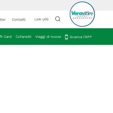
Link utili
tter
Contatti
Cerca viaggio
ft Card
Cofanetti
Viaggi di nozze
Scarica l’APP