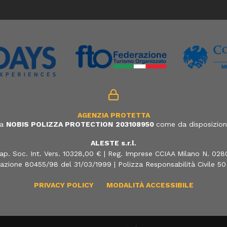
AGENZIA PROTETTA
ia
NOBIS POLIZZA PROTECTION
203108950
come da disposizione
ALESTE s.r.l.
ap. Soc. Int. Vers. 10328,00 € | Reg. Imprese CCIAA Milano N. 02
azione 80455/98 del 31/03/1999 | Polizza Responsabilità Civile 5
PRIVACY POLICY
MODALITÀ ACCESSIBILE