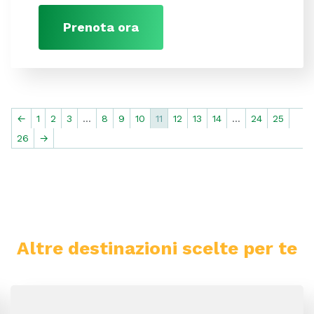
Prenota ora
←
1
2
3
…
8
9
10
11
12
13
14
…
24
25
26
→
Altre destinazioni scelte per te
Ucraina