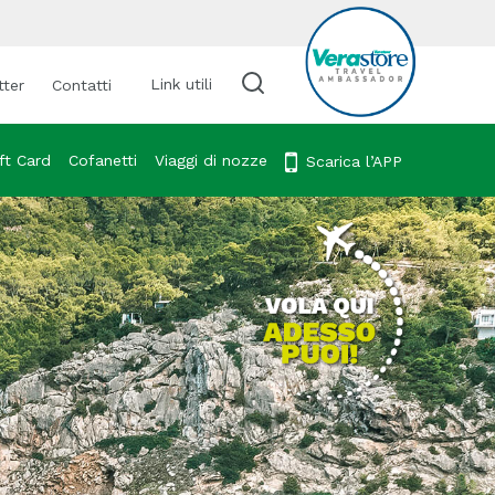
Link utili
tter
Contatti
Cerca viaggio
ft Card
Cofanetti
Viaggi di nozze
Scarica l’APP