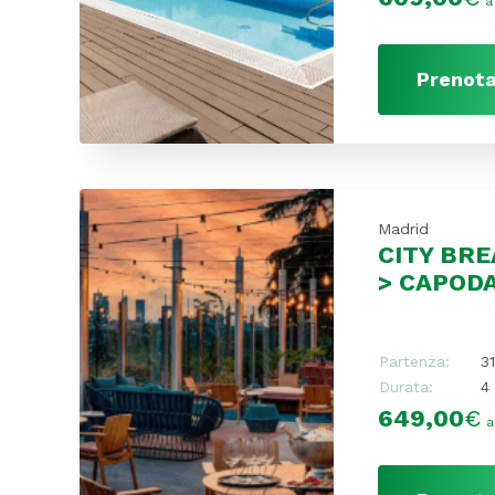
a
Prenota
Madrid
CITY BRE
> CAPOD
Partenza:
3
Durata:
4 
649,00
€
a