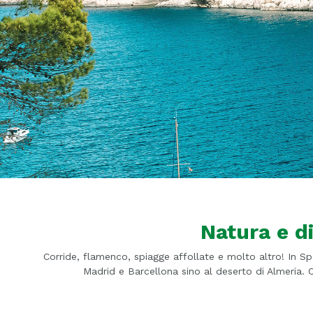
Natura e d
Corride, flamenco, spiagge affollate e molto altro! In Sp
Madrid e Barcellona sino al deserto di Almeria. Co