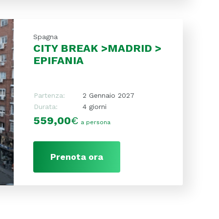
Spagna
CITY BREAK >MADRID >
EPIFANIA
Partenza:
2 Gennaio 2027
Durata:
4 giorni
559,00
€
a persona
Prenota ora