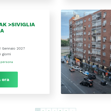
AK >SIVIGLIA
IA
2 Gennaio 2027
4 giorni
 persona
 ora