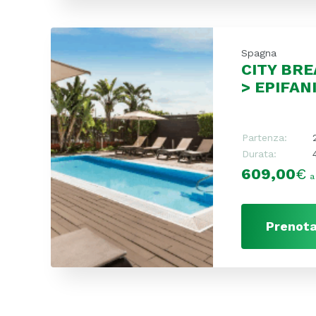
Spagna
CITY BRE
> EPIFAN
Partenza:
Durata:
609,00
€
a
Prenota