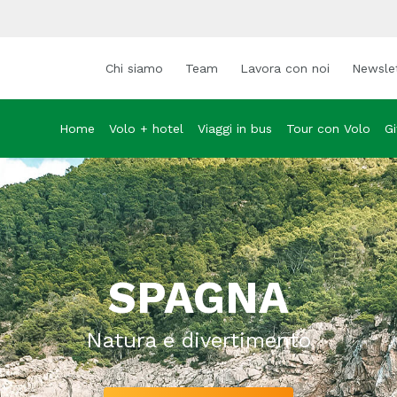
Chi siamo
Team
Lavora con noi
Newsle
Home
Volo + hotel
Viaggi in bus
Tour con Volo
Gi
SPAGNA
Natura e divertimento