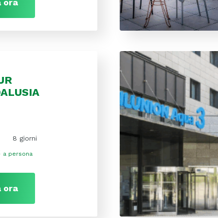
 ora
UR
DALUSIA
8 giorni
€
a persona
 ora