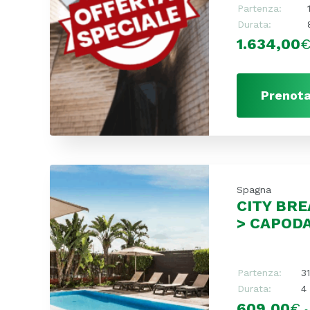
Partenza:
Durata:
1.634,00
Prenota
Spagna
CITY BRE
> CAPOD
Partenza:
3
Durata:
4 
609,00
€