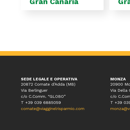
Gran Canaria
Gr
SEDE LEGALE E OPERATIVA
MONZA
20872 Cornate d’Adda (MB)
20900 Mo
Via Berlinguer
Via Della 
c/o C.Comm. “GLOBO”
c/o C.Co
T +39 039 6885059
T +39 03
cornate@viagginelrisparmio.com
monza@via