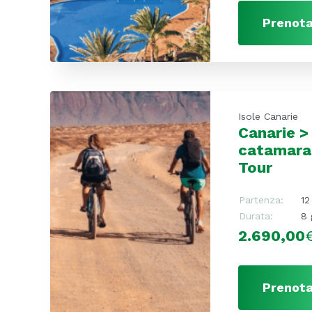
Prenota
Isole Canarie
Canarie >
catamara
Tour
Partenza:
12
Durata:
8 
2.690,00
Prenota