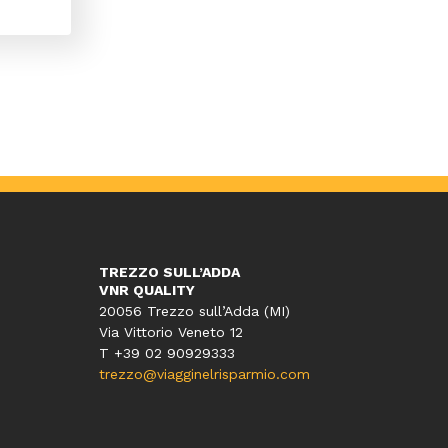
TREZZO SULL’ADDA
VNR QUALITY
20056 Trezzo sull’Adda (MI)
Via Vittorio Veneto 12
T
+39 02 90929333
trezzo@viagginelrisparmio.com