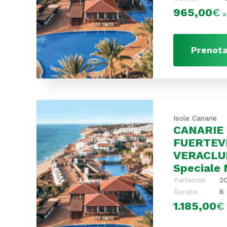
965,00
€
a
Prenota
Isole Canarie
CANARIE 
FUERTEV
VERACLU
Speciale 
Partenza:
2
Durata:
8 
1.185,00
€