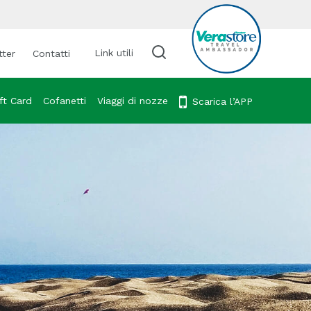
Link utili
tter
Contatti
Cerca viaggio
ft Card
Cofanetti
Viaggi di nozze
Scarica l’APP