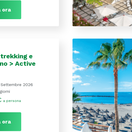
 ora
 trekking e
no > Active
 Settembre 2026
giorni
€
a persona
 ora