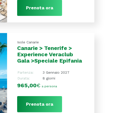
Prenota ora
Isole Canarie
Canarie > Tenerife >
Experience Veraclub
Gala >Speciale Epifania
Partenza:
3 Gennaio 2027
Durata:
8 giorni
965,00
€
a persona
Prenota ora