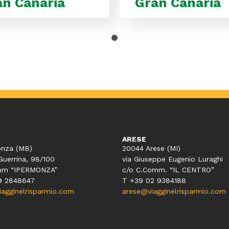
an Canaria
Gran Canaria
ARESE
nza (MB)
20044 Arese (MI)
Guerrina, 98/100
via Giuseppe Eugenio Luraghi
mm “IPERMONZA”
c/o C.Comm. “IL CENTRO”
9 2848647
T +39 02 9384188
gginelrisparmio.com
arese@viagginelrisparmio.com