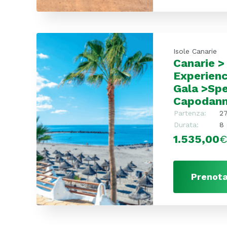
Isole Canarie
Canarie >
Experienc
Gala >Spe
Capodan
Partenza:
2
Durata:
8 
1.535,00
Prenota