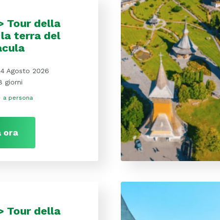
 Tour della
la terra del
acula
14 Agosto 2026
8 giorni
€
a persona
 ora
 Tour della