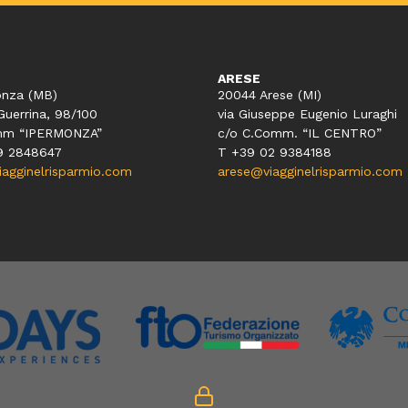
ARESE
nza (MB)
20044 Arese (MI)
Guerrina, 98/100
via Giuseppe Eugenio Luraghi
mm “IPERMONZA”
c/o C.Comm. “IL CENTRO”
9 2848647
T +39 02 9384188
gginelrisparmio.com
arese@viagginelrisparmio.com