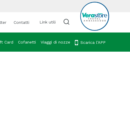
Link utili
tter
Contatti
Cerca viaggio
ft Card
Cofanetti
Viaggi di nozze
Scarica l’APP