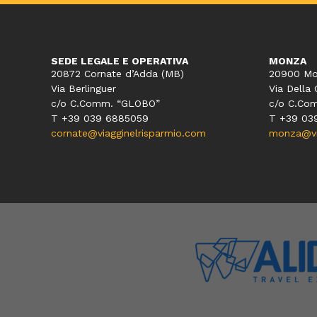
SEDE LEGALE E OPERATIVA
MONZA
20872 Cornate d’Adda (MB)
20900 Mo
Via Berlinguer
Via Della 
c/o C.Comm. “GLOBO”
c/o C.Co
T +39 039 6885059
T +39 03
cornate@viagginelrisparmio.com
monza@via