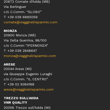
20872 Cornate d’Adda (MB)
Via Berlinguer
c/o C.Comm. “GLOBO”
T +39 039 6885059
cornate@viagginelrisparmio.com
MONZA
20900 Monza (MB)
Via Della Guerrina, 98/100
c/o C.Comm “IPERMONZA”
T +39 039 2848647
monza@viagginelrisparmio.com
ARESE
20044 Arese (MI)
via Giuseppe Eugenio Luraghi
c/o C.Comm. “IL CENTRO”
T +39 02 9384188
arese@viagginelrisparmio.com
TREZZO SULL’ADDA
VNR QUALITY
20056 Trezzo sull’Adda (MI)