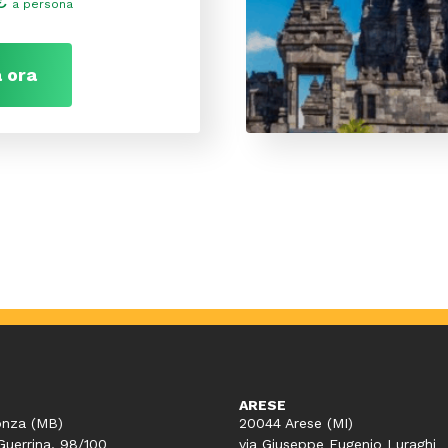
€
a persona
 ora
ARESE
nza (MB)
20044 Arese (MI)
Guerrina, 98/100
via Giuseppe Eugenio Luraghi