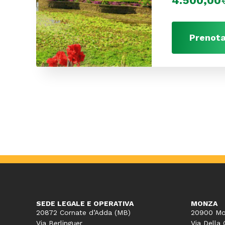
4.500,00
Prenota
SEDE LEGALE E OPERATIVA
MONZA
20872 Cornate d’Adda (MB)
20900 Mo
Via Berlinguer
Via Della 