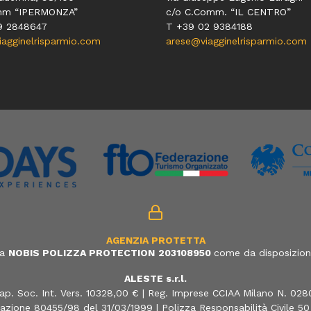
mm “IPERMONZA”
c/o C.Comm. “IL CENTRO”
9 2848647
T +39 02 9384188
gginelrisparmio.com
arese@viagginelrisparmio.com
AGENZIA PROTETTA
ia
NOBIS POLIZZA PROTECTION
203108950
come da disposizione
ALESTE s.r.l.
ap. Soc. Int. Vers. 10328,00 € | Reg. Imprese CCIAA Milano N. 02
azione 80455/98 del 31/03/1999 | Polizza Responsabilità Civile 5