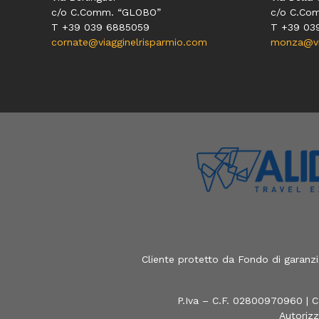
c/o C.Comm. “GLOBO”
c/o C.Co
T +39 039 6885059
T +39 03
cornate@viagginelrisparmio.com
monza@via
Cliente protetto da Fondo di garanz
P.Iva – C.F. 02800970960 | C
Autorizz