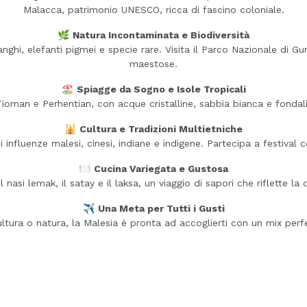
Malacca, patrimonio UNESCO, ricca di fascino coloniale.
🌿
Natura Incontaminata e Biodiversità
ranghi, elefanti pigmei e specie rare. Visita il Parco Nazionale di
maestose.
🏖️
Spiagge da Sogno e Isole Tropicali
Tioman e Perhentian, con acque cristalline, sabbia bianca e fondali
🕌
Cultura e Tradizioni Multietniche
di influenze malesi, cinesi, indiane e indigene. Partecipa a festival 
🍽️
Cucina Variegata e Gustosa
l nasi lemak, il satay e il laksa, un viaggio di sapori che riflette la 
✈️
Una Meta per Tutti i Gusti
ultura o natura, la Malesia è pronta ad accoglierti con un mix perfe