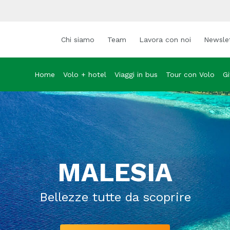
Chi siamo
Team
Lavora con noi
Newsle
Home
Volo + hotel
Viaggi in bus
Tour con Volo
Gi
MALESIA
Bellezze tutte da scoprire