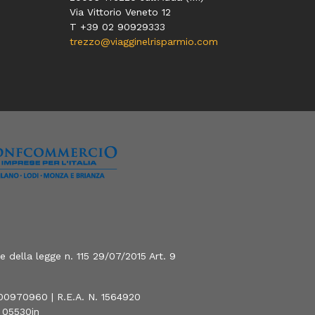
Via Vittorio Veneto 12
T
+39 02 90929333
trezzo@viagginelrisparmio.com
 della legge n. 115 29/07/2015 Art. 9
800970960 | R.E.A. N. 1564920
0 05530jn