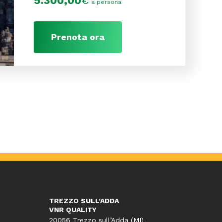
5.300,00
€
a persona
Prenota ora
TREZZO SULL’ADDA
VNR QUALITY
20056 Trezzo sull’Adda (MI)