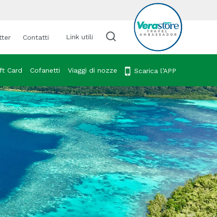
Link utili
tter
Contatti
Cerca viaggio
ft Card
Cofanetti
Viaggi di nozze
Scarica l’APP