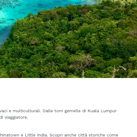
vaci e multiculturali. Dalle torri gemelle di Kuala Lumpur
di viaggiatore.
 Chinatown e Little India. Scopri anche città storiche come