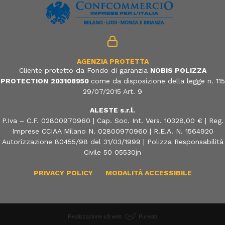
AGENZIA PROTETTA
Cliente protetto da Fondo di garanzia
NOBIS POLIZZA
PROTECTION
203108950
come da disposizione della legge n. 115
29/07/2015 Art. 9
ALESTE s.r.l.
P.Iva – C.F. 02800970960 | Cap. Soc. Int. Vers. 10328,00 € | Reg.
Imprese CCIAA Milano N. 02800970960 | R.E.A. N. 1564920
Autorizzazione 80455/98 del 31/03/1999 | Polizza Responsabilità
Civile 50 05530jn
PRIVACY POLICY
MODALITÀ ACCESSIBILE
Realizzazione siti web
Purelab