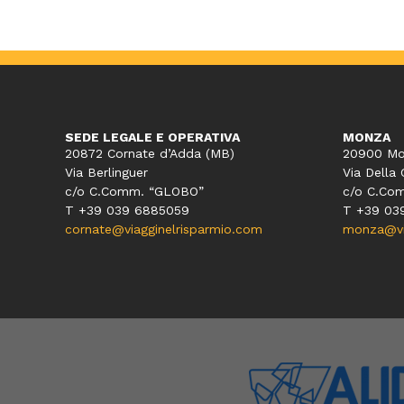
SEDE LEGALE E OPERATIVA
MONZA
20872 Cornate d’Adda (MB)
20900 Mo
Via Berlinguer
Via Della 
c/o C.Comm. “GLOBO”
c/o C.Co
T +39 039 6885059
T +39 03
cornate@viagginelrisparmio.com
monza@via