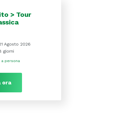
to > Tour
assica
21 Agosto 2026
8 giorni
a persona
 ora