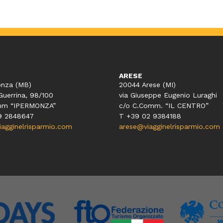
ARESE
nza (MB)
20044 Arese (MI)
Guerrina, 98/100
via Giuseppe Eugenio Luraghi
mm “IPERMONZA”
c/o C.Comm. “IL CENTRO”
9 2848647
T +39 02 9384188
gginelrisparmio.com
arese@viagginelrisparmio.com