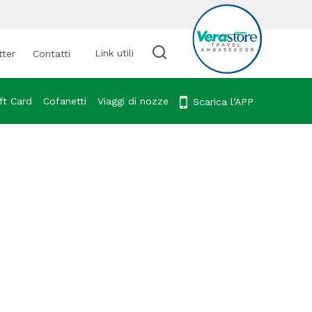
Link utili
tter
Contatti
Cerca viaggio
ft Card
Cofanetti
Viaggi di nozze
Scarica l’APP