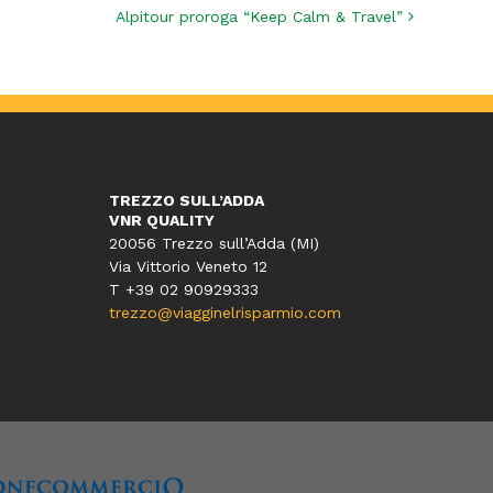
Alpitour proroga “Keep Calm & Travel”
TREZZO SULL’ADDA
VNR QUALITY
20056 Trezzo sull’Adda (MI)
Via Vittorio Veneto 12
T
+39 02 90929333
trezzo@viagginelrisparmio.com