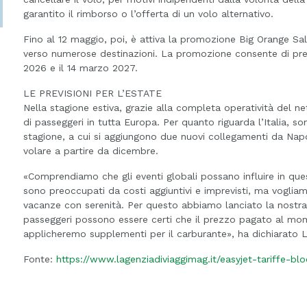
garantito il rimborso o l’offerta di un volo alternativo.
Fino al 12 maggio, poi, è attiva la promozione Big Orange Sale
verso numerose destinazioni. La promozione consente di pren
2026 e il 14 marzo 2027.
LE PREVISIONI PER L’ESTATE
Nella stagione estiva, grazie alla completa operatività del n
di passeggeri in tutta Europa. Per quanto riguarda l’Italia, s
stagione, a cui si aggiungono due nuovi collegamenti da Napo
volare a partire da dicembre.
«Comprendiamo che gli eventi globali possano influire in que
sono preoccupati da costi aggiuntivi e imprevisti, ma vogliam
vacanze con serenità. Per questo abbiamo lanciato la nostra 
passeggeri possono essere certi che il prezzo pagato al m
applicheremo supplementi per il carburante», ha dichiarato L
Fonte:
https://www.lagenziadiviaggimag.it/easyjet-tariffe-b