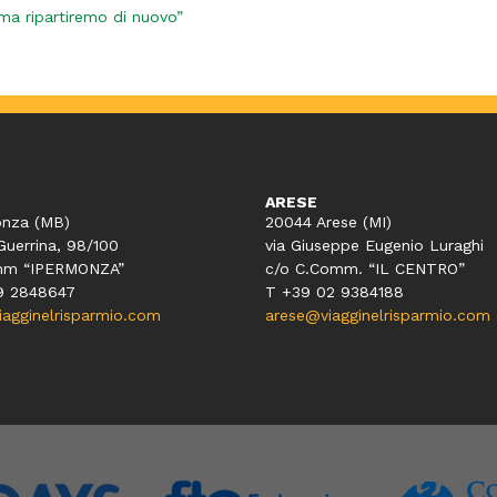
i,ma ripartiremo di nuovo”
ARESE
nza (MB)
20044 Arese (MI)
Guerrina, 98/100
via Giuseppe Eugenio Luraghi
mm “IPERMONZA”
c/o C.Comm. “IL CENTRO”
9 2848647
T +39 02 9384188
gginelrisparmio.com
arese@viagginelrisparmio.com