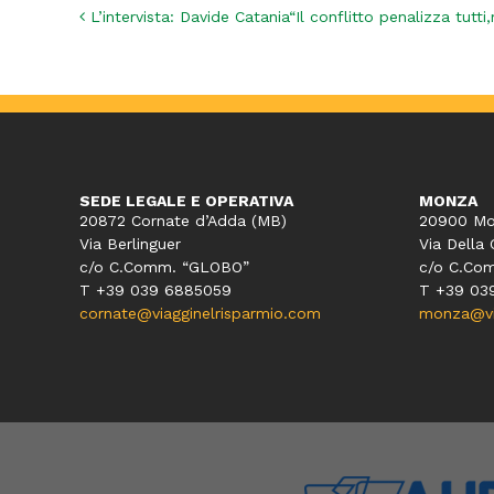
Navigazione articoli
L’intervista: Davide Catania“Il conflitto penalizza tutt
SEDE LEGALE E OPERATIVA
MONZA
20872 Cornate d’Adda (MB)
20900 Mo
Via Berlinguer
Via Della 
c/o C.Comm. “GLOBO”
c/o C.Co
T +39 039 6885059
T +39 03
cornate@viagginelrisparmio.com
monza@via