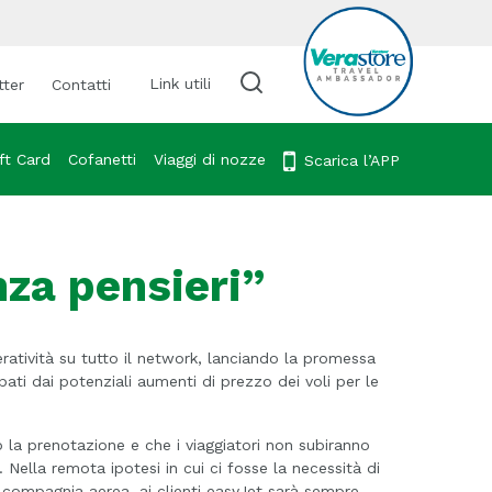
Link utili
tter
Contatti
Cerca viaggio
ft Card
Cofanetti
Viaggi di nozze
Scarica l’APP
nza pensieri”
atività su tutto il network, lanciando la promessa
pati dai potenziali aumenti di prezzo dei voli per le
 la prenotazione e che i viaggiatori non subiranno
Nella remota ipotesi in cui ci fosse la necessità di
a compagnia aerea, ai clienti easyJet sarà sempre