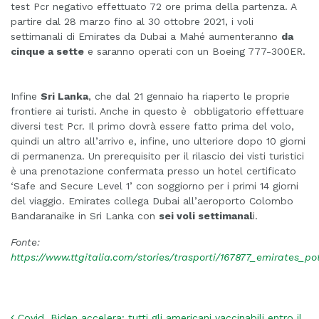
test Pcr negativo effettuato 72 ore prima della partenza. A
partire dal 28 marzo fino al 30 ottobre 2021, i voli
settimanali di Emirates da Dubai a Mahé aumenteranno
da
cinque a sette
e saranno operati con un Boeing 777-300ER.
Infine
Sri Lanka
, che dal 21 gennaio ha riaperto le proprie
frontiere ai turisti. Anche in questo è obbligatorio effettuare
diversi test Pcr. Il primo dovrà essere fatto prima del volo,
quindi un altro all’arrivo e, infine, uno ulteriore dopo 10 giorni
di permanenza. Un prerequisito per il rilascio dei visti turistici
è una prenotazione confermata presso un hotel certificato
‘Safe and Secure Level 1’ con soggiorno per i primi 14 giorni
del viaggio. Emirates collega Dubai all’aeroporto Colombo
Bandaranaike in Sri Lanka con
sei voli settimanal
i.
Fonte:
https://www.ttgitalia.com/stories/trasporti/167877_emirates_p
Covid, Biden accelera: tutti gli americani vaccinabili entro il