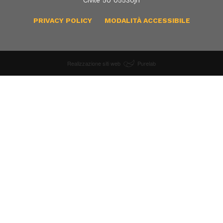
Civile 50 05530jn
PRIVACY POLICY
MODALITÀ ACCESSIBILE
Realizzazione siti web
Purelab