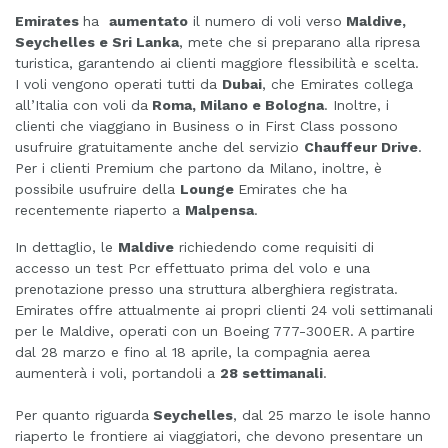
Emirates
ha
aumentato
il numero di voli verso
Maldive,
Seychelles e Sri Lanka
, mete che si preparano alla ripresa
turistica, garantendo ai clienti maggiore flessibilità e scelta.
I voli vengono operati tutti da
Dubai
, che Emirates collega
all’Italia con voli da
Roma, Milano e Bologna
. Inoltre, i
clienti che viaggiano in Business o in First Class possono
usufruire gratuitamente anche del servizio
Chauffeur Drive
.
Per i clienti Premium che partono da Milano, inoltre, è
possibile usufruire della
Lounge
Emirates che ha
recentemente riaperto a
Malpensa
.
In dettaglio, le
Maldive
richiedendo come requisiti di
accesso un test Pcr effettuato prima del volo e una
prenotazione presso una struttura alberghiera registrata.
Emirates offre attualmente ai propri clienti 24 voli settimanali
per le Maldive, operati con un Boeing 777-300ER. A partire
dal 28 marzo e fino al 18 aprile, la compagnia aerea
aumenterà i voli, portandoli a
28 settimanali
.
Per quanto riguarda
Seychelles
, dal 25 marzo le isole hanno
riaperto le frontiere ai viaggiatori, che devono presentare un