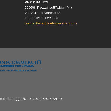
VNR QUALITY
20056 Trezzo sull’Adda (MI)
Via Vittorio Veneto 12
T
+39 02 90929333
trezzo@viagginelrisparmio.com
 della legge n. 115 29/07/2015 Art. 9