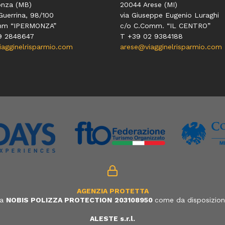
nza (MB)
20044 Arese (MI)
Guerrina, 98/100
via Giuseppe Eugenio Luraghi
mm “IPERMONZA”
c/o C.Comm. “IL CENTRO”
9 2848647
T +39 02 9384188
gginelrisparmio.com
arese@viagginelrisparmio.com
AGENZIA PROTETTA
ia
NOBIS POLIZZA PROTECTION
203108950
come da disposizione
ALESTE s.r.l.