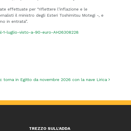
ate effettuate per “riflettere l’inflazione e le
nalisti il ministro degli Esteri Toshimitsu Motegi -, e
o in entrata”.
al-1-luglio-visto-a-90-euro-AH26308228
c torna in Egitto da novembre 2026 con la nave Lirica
TREZZO SULL’ADDA