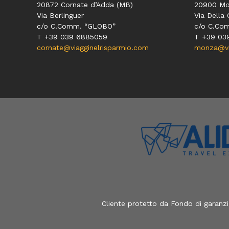
20872 Cornate d’Adda (MB)
20900 Mo
Via Berlinguer
Via Della 
c/o C.Comm. “GLOBO”
c/o C.Co
T +39 039 6885059
T +39 03
cornate@viagginelrisparmio.com
monza@via
Cliente protetto da Fondo di garanz