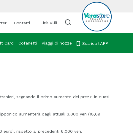
Link utili
tter
Contatti
Cerca viaggio
ft Card
Cofanetti
Viaggi di nozze
Scarica l’APP
i stranieri, segnando il primo aumento dei prezzi in quasi
e nipponico aumenterà dagli attuali 3.000 yen (18,69
80 euro), rispetto ai precedenti 6.000 yen.