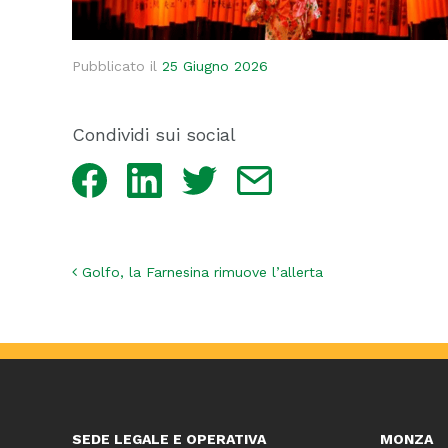
Pubblicato il
25 Giugno 2026
Condividi sui social
Facebook
LinkedIn
Twitter
Email
Navigazione articoli
Golfo, la Farnesina rimuove l’allerta
SEDE LEGALE E OPERATIVA
MONZA