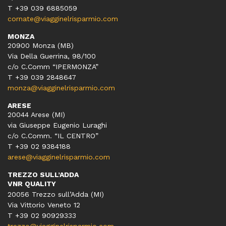
T +39 039 6885059
cornate@viagginelrisparmio.com
MONZA
20900 Monza (MB)
Via Della Guerrina, 98/100
c/o C.Comm “IPERMONZA”
T +39 039 2848647
monza@viagginelrisparmio.com
ARESE
20044 Arese (MI)
via Giuseppe Eugenio Luraghi
c/o C.Comm. “IL CENTRO”
T +39 02 9384188
arese@viagginelrisparmio.com
TREZZO SULL’ADDA
VNR QUALITY
20056 Trezzo sull’Adda (MI)
Via Vittorio Veneto 12
T
+39 02 90929333
trezzo@viagginelrisparmio.com