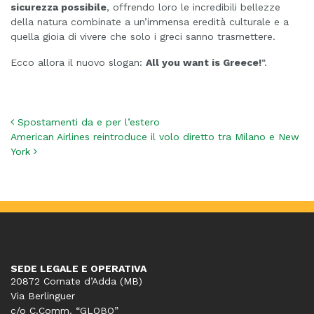
sicurezza possibile
, offrendo loro le incredibili bellezze
della natura combinate a un’immensa eredità culturale e a
quella gioia di vivere che solo i greci sanno trasmettere.
Ecco allora il nuovo slogan:
All you want is Greece!
“.
Navigazione articoli
Spostamenti da e per l’estero
American Airlines reintroduce il volo diretto tra Milano e New
York
SEDE LEGALE E OPERATIVA
20872 Cornate d’Adda (MB)
Via Berlinguer
c/o C.Comm. “GLOBO”