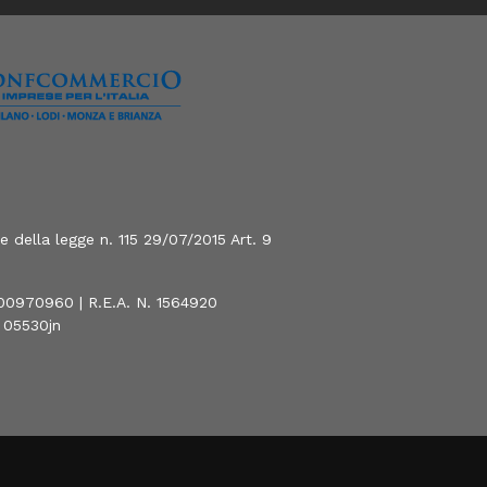
 della legge n. 115 29/07/2015 Art. 9
800970960 | R.E.A. N. 1564920
0 05530jn