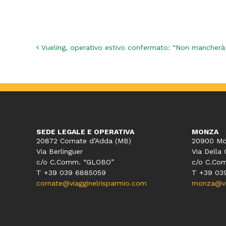
Navigazione articoli
Vueling, operativo estivo confermato: “Non mancherà 
SEDE LEGALE E OPERATIVA
MONZA
20872 Cornate d’Adda (MB)
20900 Mo
Via Berlinguer
Via Della 
c/o C.Comm. “GLOBO”
c/o C.Co
T +39 039 6885059
T +39 03
cornate@viagginelrisparmio.com
monza@via