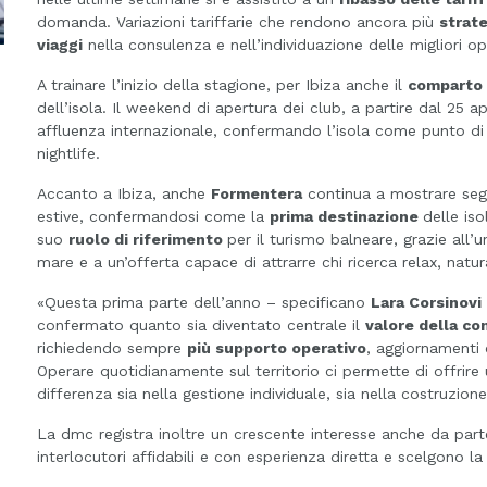
domanda. Variazioni tariffarie che rendono ancora più
strat
viaggi
nella consulenza e nell’individuazione delle migliori o
A trainare l’inizio della stagione, per Ibiza anche il
comparto 
dell’isola. Il weekend di apertura dei club, a partire dal 25 a
affluenza internazionale, confermando l’isola come punto di 
nightlife.
Accanto a Ibiza, anche
Formentera
continua a mostrare segn
estive, confermandosi come la
prima destinazione
delle is
suo
ruolo di riferimento
per il turismo balneare, grazie all’u
mare e a un’offerta capace di attrarre chi ricerca relax, natur
«Questa prima parte dell’anno – specificano
Lara Corsinovi
confermato quanto sia diventato centrale il
valore della co
richiedendo sempre
più supporto operativo
, aggiornamenti 
Operare quotidianamente sul territorio ci permette di offrire
differenza sia nella gestione individuale, sia nella costruzion
La dmc registra inoltre un crescente interesse anche da par
interlocutori affidabili e con esperienza diretta e scelgono la