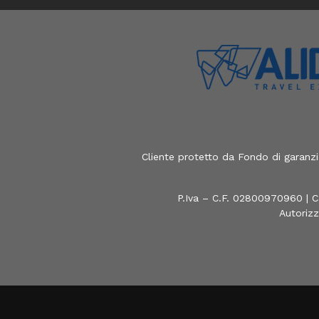
Cliente protetto da Fondo di garanz
P.Iva – C.F. 02800970960 | C
Autorizz