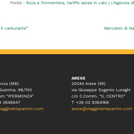
Fonte :
Ibiza e Formentera, tariffe aeree in calo | L’Agenzia d
il carburante”
Mercatini di Na
ARESE
nza (MB)
20044 Arese (MI)
Guerrina, 98/100
via Giuseppe Eugenio Luraghi
mm “IPERMONZA”
c/o C.Comm. “IL CENTRO”
9 2848647
T +39 02 9384188
gginelrisparmio.com
arese@viagginelrisparmio.com