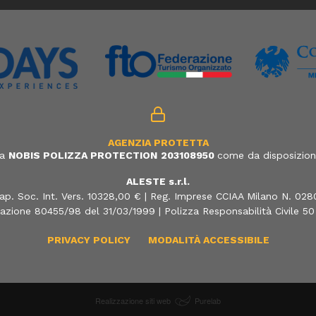
AGENZIA PROTETTA
ia
NOBIS POLIZZA PROTECTION
203108950
come da disposizione
ALESTE s.r.l.
ap. Soc. Int. Vers. 10328,00 € | Reg. Imprese CCIAA Milano N. 02
azione 80455/98 del 31/03/1999 | Polizza Responsabilità Civile 5
PRIVACY POLICY
MODALITÀ ACCESSIBILE
Realizzazione siti web
Purelab