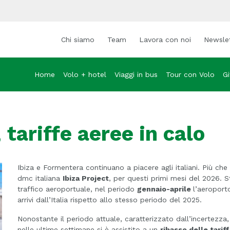
Chi siamo
Team
Lavora con noi
Newsle
Home
Volo + hotel
Viaggi in bus
Tour con Volo
Gi
 tariffe aeree in calo
Ibiza e Formentera continuano a piacere agli italiani. Più che po
dmc italiana
Ibiza Project
, per questi primi mesi del 2026. St
traffico aeroportuale, nel periodo
gennaio-aprile
l’aeroport
arrivi dall’Italia rispetto allo stesso periodo del 2025.
Nonostante il periodo attuale, caratterizzato dall’incertezza
nelle ultime settimane si è assistito a un
ribasso delle tarif