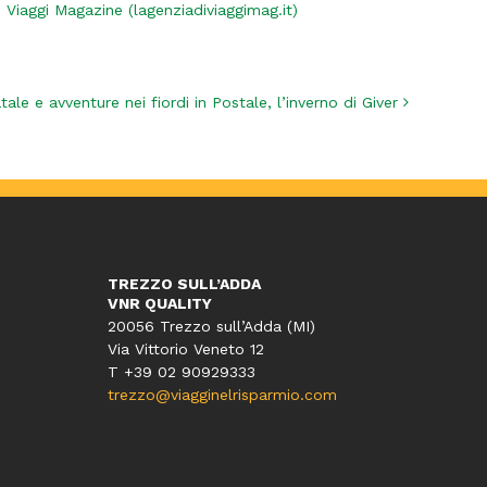
i Viaggi Magazine (lagenziadiviaggimag.it)
tale e avventure nei fiordi in Postale, l’inverno di Giver
TREZZO SULL’ADDA
VNR QUALITY
20056 Trezzo sull’Adda (MI)
Via Vittorio Veneto 12
T
+39 02 90929333
trezzo@viagginelrisparmio.com