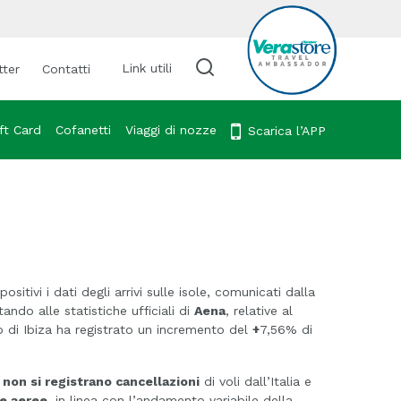
Link utili
tter
Contatti
Cerca viaggio
ft Card
Cofanetti
Viaggi di nozze
Scarica l’APP
sitivi i dati degli arrivi sulle isole, comunicati dalla
ando alle statistiche ufficiali di
Aena
, relative al
o di Ibiza ha registrato un incremento del
+
7,56% di
,
non si registrano cancellazioni
di voli dall’Italia e
fe aeree
, in linea con l’andamento variabile della