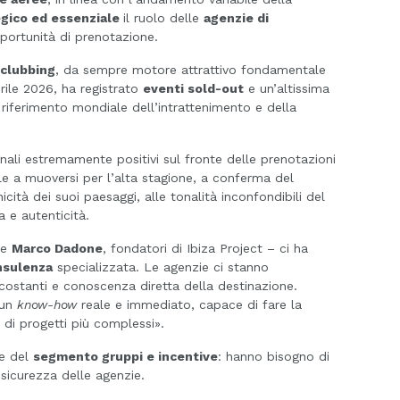
egico ed essenziale
il ruolo delle
agenzie di
pportunità di prenotazione.
clubbing
, da sempre motore attrattivo fondamentale
prile 2026, ha registrato
eventi sold-out
e un’altissima
riferimento mondiale dell’intrattenimento e della
ali estremamente positivi sul fronte delle prenotazioni
ole a muoversi per l’alta stagione, a conferma del
nicità dei suoi paesaggi, alle tonalità inconfondibili del
a e autenticità.
e
Marco Dadone
, fondatori di Ibiza Project – ci ha
nsulenza
specializzata. Le agenzie ci stanno
costanti e conoscenza diretta della destinazione.
 un
know-how
reale e immediato, capace di fare la
e di progetti più complessi».
te del
segmento gruppi e incentive
: hanno bisogno di
 sicurezza delle agenzie.