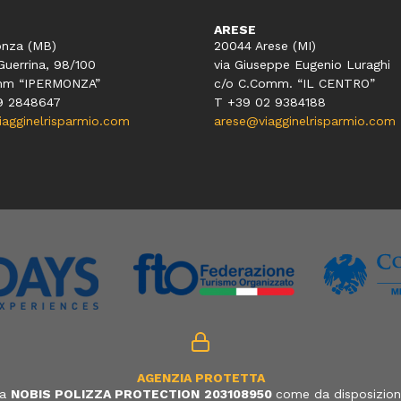
ARESE
nza (MB)
20044 Arese (MI)
Guerrina, 98/100
via Giuseppe Eugenio Luraghi
mm “IPERMONZA”
c/o C.Comm. “IL CENTRO”
9 2848647
T +39 02 9384188
gginelrisparmio.com
arese@viagginelrisparmio.com
AGENZIA PROTETTA
ia
NOBIS POLIZZA PROTECTION
203108950
come da disposizione