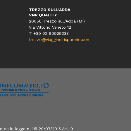
TREZZO SULL’ADDA
VNR QUALITY
20056 Trezzo sull’Adda (MI)
Via Vittorio Veneto 12
T
+39 02 90929333
trezzo@viagginelrisparmio.com
 della legge n. 115 29/07/2015 Art. 9