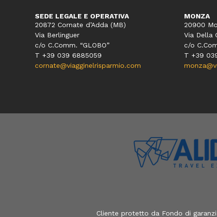
SEDE LEGALE E OPERATIVA
MONZA
20872 Cornate d’Adda (MB)
20900 Mo
Via Berlinguer
Via Della 
c/o C.Comm. “GLOBO”
c/o C.Co
T +39 039 6885059
T +39 03
cornate@viagginelrisparmio.com
monza@via
Cliente protetto da Fondo di garanz