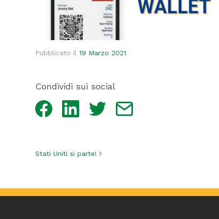
Pubblicato il
19 Marzo 2021
Condividi sui social
Facebook
LinkedIn
Twitter
Email
Navigazione articoli
Stati Uniti si parte!