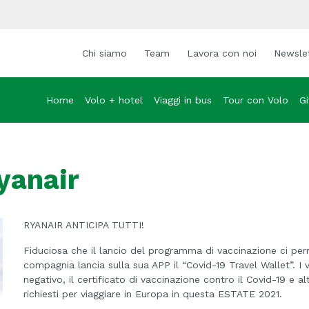
Chi siamo
Team
Lavora con noi
Newsle
Home
Volo + hotel
Viaggi in bus
Tour con Volo
Gi
Ryanair
RYANAIR ANTICIPA TUTTI!
Fiduciosa che il lancio del programma di vaccinazione ci per
compagnia lancia sulla sua APP il “Covid-19 Travel Wallet”. I v
negativo, il certificato di vaccinazione contro il Covid-19 e a
richiesti per viaggiare in Europa in questa ESTATE 2021.