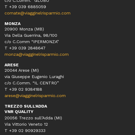
c/o C.Comm. “GLOBO”
T +39 039 6885059
cornate@viagginelrisparmio.com
MONZA
20900 Monza (MB)
Via Della Guerrina, 98/100
c/o C.Comm “IPERMONZA”
T +39 039 2848647
monza@viagginelrisparmio.com
ARESE
20044 Arese (MI)
via Giuseppe Eugenio Luraghi
c/o C.Comm. “IL CENTRO”
T +39 02 9384188
arese@viagginelrisparmio.com
TREZZO SULL’ADDA
VNR QUALITY
20056 Trezzo sull’Adda (MI)
Via Vittorio Veneto 12
T
+39 02 90929333