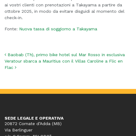
ai vostri clienti con prenotazioni a Takayama a partire da
ottobre 2025, in modo da evitare disguidi al momento del
check-in.
Fonte:
Nuova tassa di soggiorno a Takayama
Navigazione articoli
Baobab (Th), primo bike hotel sul Mar Rosso in esclusiva
Veratour sbarca a Mauritius con il Villas Caroline a Flic en
Flac
SEDE LEGALE E OPERATIVA
20872 Cornate d’Adda (MB)
Via Berlinguer