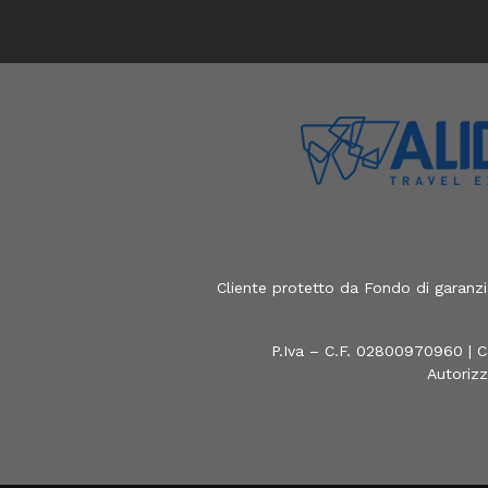
Cliente protetto da Fondo di garanz
P.Iva – C.F. 02800970960 | C
Autorizz