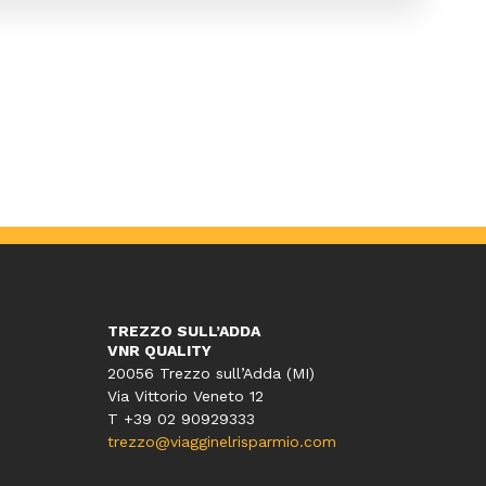
TREZZO SULL’ADDA
VNR QUALITY
20056 Trezzo sull’Adda (MI)
Via Vittorio Veneto 12
T
+39 02 90929333
trezzo@viagginelrisparmio.com