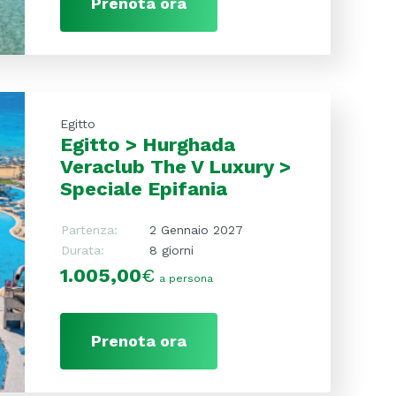
Prenota ora
Egitto
Egitto > Hurghada
Veraclub The V Luxury >
Speciale Epifania
Partenza:
2 Gennaio 2027
Durata:
8 giorni
1.005,00
€
a persona
Prenota ora