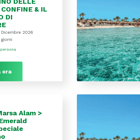
CINO DELLE
 CONFINE & IL
O DI
RE
 Dicembre 2026
 giorni
 persona
 ora
Marsa Alam >
 Emerald
peciale
no