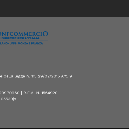
 della legge n. 115 29/07/2015 Art. 9
800970960 | R.E.A. N. 1564920
0 05530jn