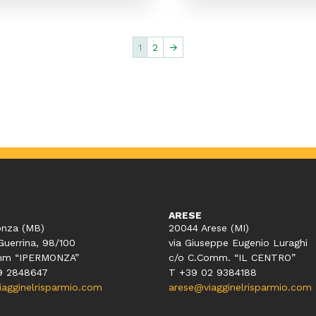
1
2
→
ARESE
nza (MB)
20044 Arese (MI)
Guerrina, 98/100
via Giuseppe Eugenio Luraghi
mm “IPERMONZA”
c/o C.Comm. “IL CENTRO”
9 2848647
T +39 02 9384188
gginelrisparmio.com
arese@viagginelrisparmio.com