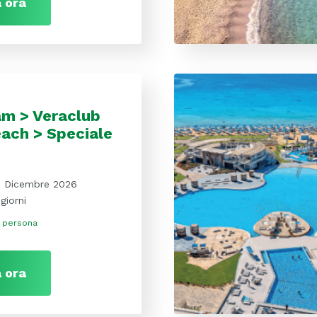
 ora
am > Veraclub
ach > Speciale
9 Dicembre 2026
giorni
 persona
 ora