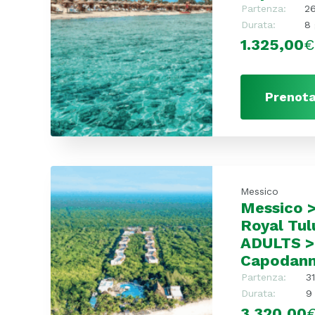
Partenza:
2
Durata:
8 
1.325,00
€
Prenota
Messico
Messico >
Royal Tu
ADULTS >
Capodann
Partenza:
3
Durata:
9 
3.320,00