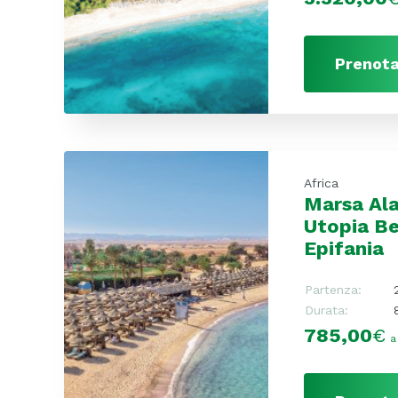
Prenota
Africa
Marsa Al
Utopia Be
Epifania
Partenza:
Durata:
785,00
€
a