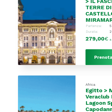
> IL FAS
TERRE DI
CASTELL
MIRAMA
Partenza:
5
Durata:
2
279,00
€
a
Prenota
Africa
Egitto > 
Veraclub
Lagoon S
Capodan