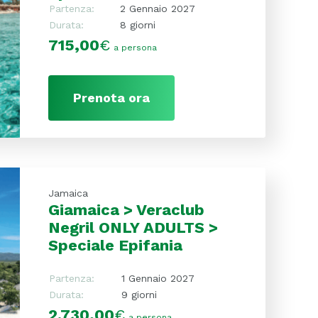
Partenza:
2 Gennaio 2027
Durata:
8 giorni
715,00
€
a persona
Prenota ora
Jamaica
Giamaica > Veraclub
Negril ONLY ADULTS >
Speciale Epifania
Partenza:
1 Gennaio 2027
Durata:
9 giorni
2.730,00
€
a persona