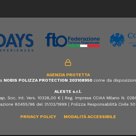
AGENZIA PROTETTA
ia
NOBIS POLIZZA PROTECTION
203108950
come da disposizione
ALESTE s.r.l.
ap. Soc. Int. Vers. 10328,00 € | Reg. Imprese CCIAA Milano N. 02
azione 80455/98 del 31/03/1999 | Polizza Responsabilità Civile 5
PRIVACY POLICY
MODALITÀ ACCESSIBILE