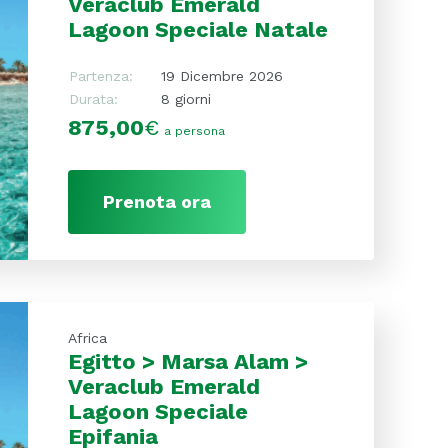
Veraclub Emerald
Lagoon Speciale Natale
Partenza:
19 Dicembre 2026
Durata:
8 giorni
875,00
€
a persona
Prenota ora
Africa
Egitto > Marsa Alam >
Veraclub Emerald
Lagoon Speciale
Epifania