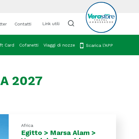
Link utili
tter
Contatti
Cerca viaggio
ft Card
Cofanetti
Viaggi di nozze
Scarica l’APP
A 2027
Africa
Egitto > Marsa Alam >