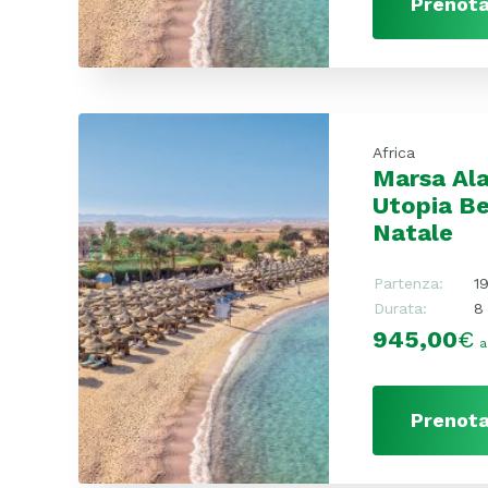
Prenota
Africa
Marsa Al
Utopia Be
Natale
Partenza:
1
Durata:
8 
945,00
€
a
Prenota