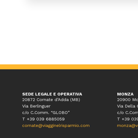
SEDE LEGALE E OPERATIVA
MONZA
20872 Cornate d’Adda (MB)
20900 Mo
Via Berlinguer
Via Della 
c/o C.Comm. “GLOBO”
c/o C.Co
T +39 039 6885059
T +39 03
cornate@viagginelrisparmio.com
monza@via