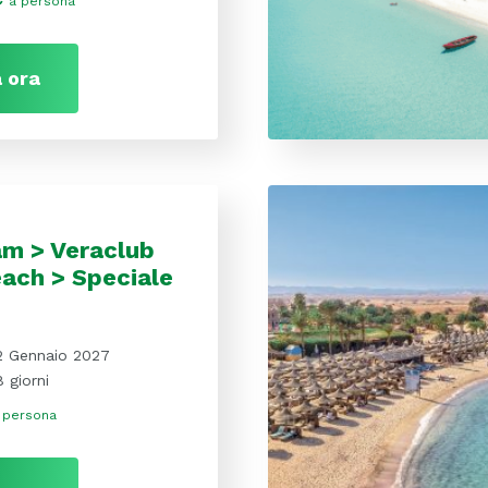
a persona
 ora
am > Veraclub
ach > Speciale
2 Gennaio 2027
8 giorni
 persona