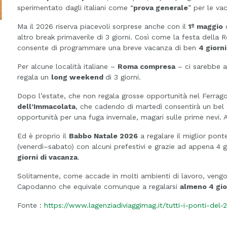
sperimentato dagli italiani come “
prova generale
” per le vac
Ma il 2026 riserva piacevoli sorprese anche con il
1º maggio
c
altro break primaverile di 3 giorni. Così come la festa della
consente di programmare una breve vacanza di ben
4 giorni
Per alcune località italiane –
Roma compresa
– ci sarebbe a
regala un
long weekend
di 3 giorni.
Dopo l’estate, che non regala grosse opportunità nel Ferragos
dell’Immacolata
, che cadendo di martedì consentirà un bel
opportunità per una fuga invernale, magari sulle prime nevi. As
Ed è proprio il
Babbo Natale 2026
a regalare il miglior po
(venerdì–sabato) con alcuni prefestivi e grazie ad appena 4 gior
giorni di vacanza
.
Solitamente, come accade in molti ambienti di lavoro, vengo
Capodanno che equivale comunque a regalarsi
almeno 4 gio
Fonte :
https://www.lagenziadiviaggimag.it/tutti-i-ponti-del-