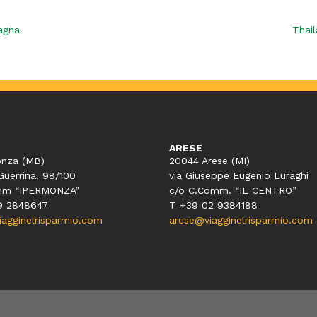
agna
Thail
ARESE
nza (MB)
20044 Arese (MI)
Guerrina, 98/100
via Giuseppe Eugenio Luraghi
mm “IPERMONZA”
c/o C.Comm. “IL CENTRO”
9 2848647
T +39 02 9384188
gginelrisparmio.com
arese@viagginelrisparmio.com