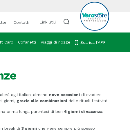
Link utili
tter
Contatti
Cerca viaggio
ft Card
Cofanetti
Viaggi di nozze
Scarica l’APP
anze
lerà agli italiani almeno
nove occasioni
di evadere
i giorni,
grazie alle combinazioni
delle rituali festività.
na prima lunga parentesi di ben
6 giorni di vacanza
–
un break di
3 giorni
che viene sempre più spesso