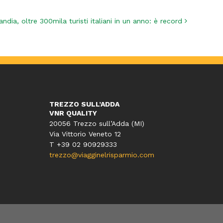
andia, oltre 300mila turisti italiani in un anno: è record
TREZZO SULL’ADDA
VNR QUALITY
20056 Trezzo sull’Adda (MI)
Via Vittorio Veneto 12
T
+39 02 90929333
trezzo@viagginelrisparmio.com