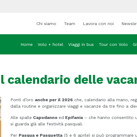
Chi siamo
Team
Lavora con noi
Newsle
Home
Volo + hotel
Viaggi in bus
Tour con Volo
Gi
il calendario delle vac
Ponti d’oro
anche per il 2026
che, calendario alla mano, rega
dalla routine e organizzare viaggi e vacanze da tre fino a diec
Alle spalle
Capodanno
ed
Epifania
– che hanno consentito u
si guarda già alle festività pasquali.
Per
Pasqua e Pasquetta
(5 e 6 aprile) si può programmare 