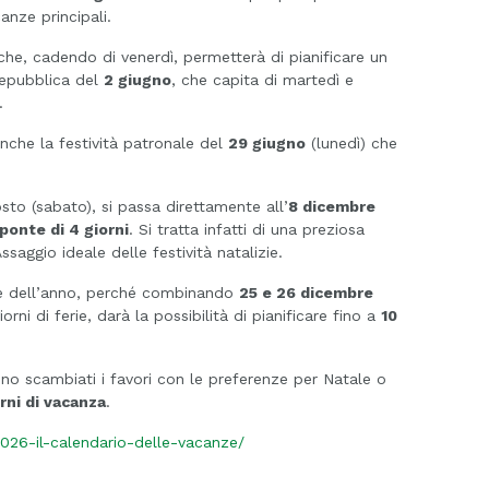
anze principali.
he, cadendo di venerdì, permetterà di pianificare un
 Repubblica del
2 giugno
, che capita di martedì e
.
nche la festività patronale del
29 giugno
(lunedì) che
to (sabato), si passa direttamente all’
8 dicembre
ponte di 4 giorni
. Si tratta infatti di una preziosa
saggio ideale delle festività natalizie.
nte dell’anno, perché combinando
25 e 26 dicembre
ni di ferie, darà la possibilità di pianificare fino a
10
no scambiati i favori con le preferenze per Natale o
rni di vacanza
.
2026-il-calendario-delle-vacanze/