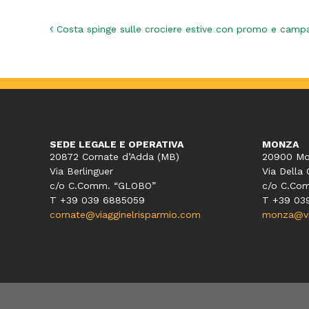
Navigazione articoli
Costa spinge sulle crociere estive con promo e camp
SEDE LEGALE E OPERATIVA
MONZA
20872 Cornate d’Adda (MB)
20900 Mo
Via Berlinguer
Via Della 
c/o C.Comm. “GLOBO”
c/o C.Co
T +39 039 6885059
T +39 03
cornate@viagginelrisparmio.com
monza@via