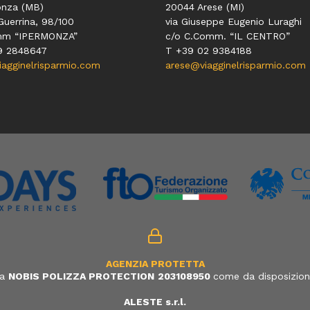
nza (MB)
20044 Arese (MI)
Guerrina, 98/100
via Giuseppe Eugenio Luraghi
mm “IPERMONZA”
c/o C.Comm. “IL CENTRO”
9 2848647
T +39 02 9384188
gginelrisparmio.com
arese@viagginelrisparmio.com
AGENZIA PROTETTA
ia
NOBIS POLIZZA PROTECTION
203108950
come da disposizione
ALESTE s.r.l.