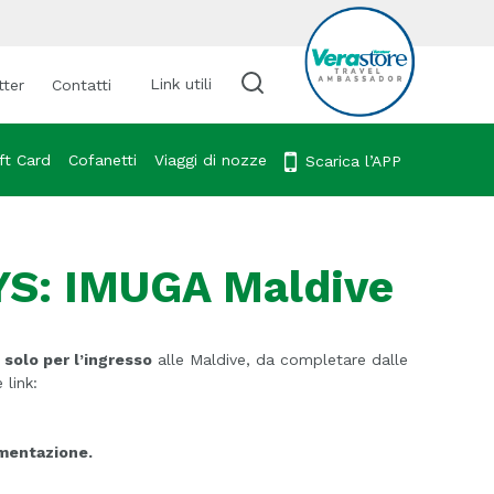
Link utili
tter
Contatti
Cerca viaggio
ft Card
Cofanetti
Viaggi di nozze
Scarica l’APP
S: IMUGA Maldive
solo per l’ingresso
alle Maldive, da completare dalle
 link:
umentazione.