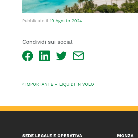
Pubblicato il
19 Agosto 2024
Condividi sui social
Facebook
LinkedIn
Twitter
Email
Navigazione articoli
IMPORTANTE – LIQUIDI IN VOLO
SEDE LEGALE E OPERATIVA
MONZA