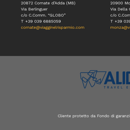
20872 Cornate d’Adda (MB)
20900 Mo
Via Berlinguer
Via Della 
c/o C.Comm. “GLOBO”
c/o C.Co
T +39 039 6885059
T +39 03
cornate@viagginelrisparmio.com
monza@via
Cliente protetto da Fondo di garanz