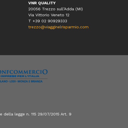
VNR QUALITY
20056 Trezzo sull’Adda (MI)
Via Vittorio Veneto 12
T
+39 02 90929333
trezzo@viagginelrisparmio.com
 della legge n. 115 29/07/2015 Art. 9