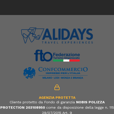
AGENZIA PROTETTA
Cliente protetto da Fondo di garanzia
NOBIS POLIZZA
PROTECTION
203108950
come da disposizione della legge n. 115
29/07/2015 Art. 9