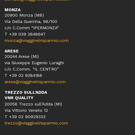
MONZA
20900 Monza (MB)
Via Della Guerrina, 98/100
c/o C.Comm “IPERMONZA”
T +39 039 2848647
monza@viagginelrisparmio.com
ARESE
20044 Arese (MI)
via Giuseppe Eugenio Luraghi
c/o C.Comm. “IL CENTRO”
T +39 02 9384188
arese@viagginelrisparmio.com
TREZZO SULL’ADDA
VNR QUALITY
20056 Trezzo sull’Adda (MI)
Via Vittorio Veneto 12
T
+39 02 90929333
trezzo@viagginelrisparmio.com