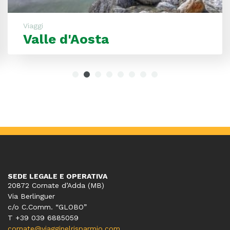
Viaggi
Valle d'Aosta
SEDE LEGALE E OPERATIVA
20872 Cornate d’Adda (MB)
Via Berlinguer
c/o C.Comm. “GLOBO”
T +39 039 6885059
cornate@viagginelrisparmio.com