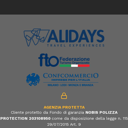
AGENZIA PROTETTA
Cliente protetto da Fondo di garanzia
NOBIS POLIZZA
PROTECTION
203108950
come da disposizione della legge n. 115
29/07/2015 Art. 9