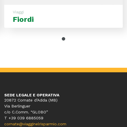
Viaggi
Fiordi
SEDE LEGALE E OPERATIVA
20872 Cornate d’Adda (MB)
Via Berlinguer
c/o C.Comm. “GLOBO”
T +39 039 6885059
cornate@viagginelrisparmio.com