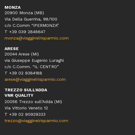
MONZA
20900 Monza (MB)
Via Della Guerrina, 98/100
c/o C.Comm “IPERMONZA”
T +39 039 2848647
monza@viagginelrisparmio.com
ARESE
20044 Arese (MI)
via Giuseppe Eugenio Luraghi
c/o C.Comm. “IL CENTRO”
T +39 02 9384188
arese@viagginelrisparmio.com
TREZZO SULL’ADDA
VNR QUALITY
20056 Trezzo sull’Adda (MI)
Via Vittorio Veneto 12
T
+39 02 90929333
trezzo@viagginelrisparmio.com