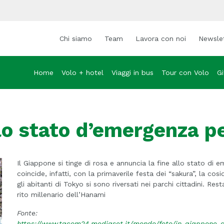
Chi siamo
Team
Lavora con noi
Newsle
Home
Volo + hotel
Viaggi in bus
Tour con Volo
Gi
lo stato d’emergenza p
Il Giappone si tinge di rosa e annuncia la fine allo stato di
coincide, infatti, con la primaverile festa dei “sakura”, la cosi
gli abitanti di Tokyo si sono riversati nei parchi cittadini. Res
rito millenario dell’Hanami
Fonte:
https://www.tgcom24.mediaset.it/mondo/foto/in-giappone-c