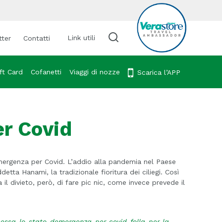
Link utili
tter
Contatti
Cerca viaggio
ft Card
Cofanetti
Viaggi di nozze
Scarica l’APP
er Covid
 emergenza per Covid. L’addio alla pandemia nel Paese
ddetta Hanami, la tradizionale fioritura dei ciliegi. Così
ta il divieto, però, di fare pic nic, come invece prevede il
essa-lo-stato-demergenza-per-covid-folla-per-la-