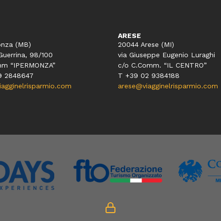
ARESE
nza (MB)
20044 Arese (MI)
Guerrina, 98/100
via Giuseppe Eugenio Luraghi
mm “IPERMONZA”
c/o C.Comm. “IL CENTRO”
9 2848647
T +39 02 9384188
gginelrisparmio.com
arese@viagginelrisparmio.com