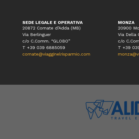
SEDE LEGALE E OPERATIVA
MONZA
20872 Cornate d’Adda (MB)
20900 Mo
Via Berlinguer
Via Della 
c/o C.Comm. “GLOBO”
c/o C.Co
T +39 039 6885059
T +39 03
cornate@viagginelrisparmio.com
monza@via