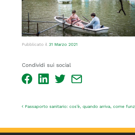
Pubblicato il
31 Marzo 2021
Condividi sui social
Facebook
LinkedIn
Twitter
Email
Navigazione articoli
Passaporto sanitario: cos’è, quando arriva, come funzi